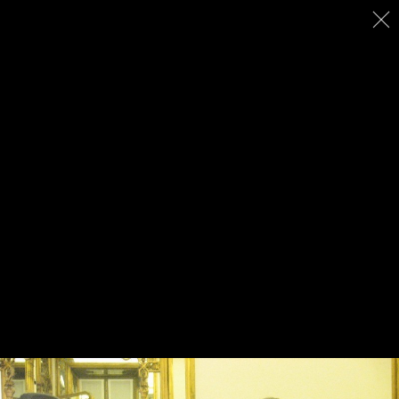
Tel. 02.86464369
fsi@federscacchi.it
Lun-Ven dalle 9.00 alle 17.00
FEDERAZIONE SCACCHISTICA ITALIANA -
Viale Regina Giovanna, 12 - 20129 Milano -
Tel. 02.86464369