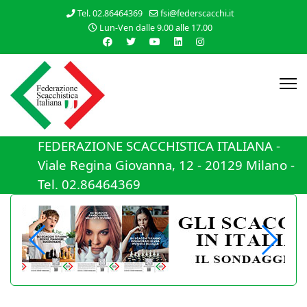
Tel. 02.86464369
fsi@federscacchi.it
Lun-Ven dalle 9.00 alle 17.00
FEDERAZIONE SCACCHISTICA ITALIANA -
Viale Regina Giovanna, 12 - 20129 Milano -
Tel. 02.86464369