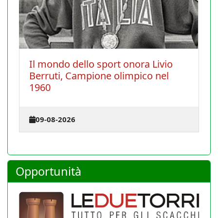
o sport onora Livio
Chiusura estiva 202
pione olimpico nel
27-07-2026
Opportunità