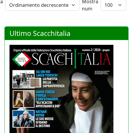
na
Mostra
num
Ultimo Scacchitalia