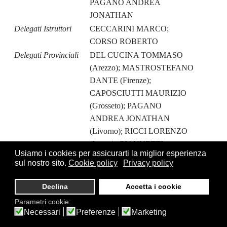
PAGANO ANDREA
JONATHAN
Delegati Istruttori
CECCARINI MARCO;
CORSO ROBERTO
Delegati Provinciali
DEL CUCINA TOMMASO
(Arezzo); MASTROSTEFANO
DANTE (Firenze);
CAPOSCIUTTI MAURIZIO
(Grosseto); PAGANO
ANDREA JONATHAN
(Livorno); RICCI LORENZO
(Lucca); GIANNETTI
Usiamo i cookies per assicurarti la miglior esperienza
ADRIANO (Massa Carrara);
sul nostro sito.
Cookie policy
Privacy policy
SCIGLIANO STEFANO (Pisa);
DINI MASSIMILIANO
Declina
Accetta i cookie
(Pistoia); DE FILOMENO
Parametri cookie:
SIMONE (Prato); LEONCINI
Necessari
Preferenze
Marketing
MARIO (Siena)