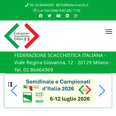
Tel. 02.86464369
fsi@federscacchi.it
Lun-Ven dalle 9.00 alle 17.00
FEDERAZIONE SCACCHISTICA ITALIANA -
Viale Regina Giovanna, 12 - 20129 Milano -
Tel. 02.86464369