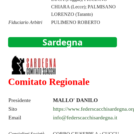
CHIARA (Lecce); PALMISANO
LORENZO (Taranto)
Fiduciario Arbitri
PULIMENO ROBERTO
Sardegna
Comitato Regionale
Presidente
MALLO' DANILO
Sito
https://www.federscacchisardegna.or
Email
info@federscacchisardegna.it
Consiglieri Società
CORBO GIUSEPPE A.; CUCCU