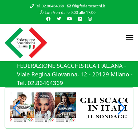
Tel. 02.86464369
fsi@federscacchi.it
Lun-Ven dalle 9.00 alle 17.00
FEDERAZIONE SCACCHISTICA ITALIANA -
Viale Regina Giovanna, 12 - 20129 Milano -
Tel. 02.86464369