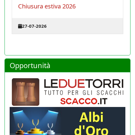
Chiusura estiva 2026
La
te
27-07-2026
2
Opportunità