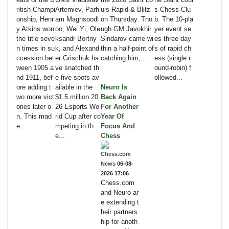
ritish Champi
Artemiev, Parh
uis Rapid & Blitz
s Chess Clu
onship, Henr
am Maghsoodl
on Thursday. Tho
b. The 10-pla
y Atkins won
oo, Wei Yi, Ole
ugh GM Javokhir
yer event se
the title seve
ksandr Bortny
Sindarov came wi
es three day
n times in su
k, and Alexand
thin a half-point of
s of rapid ch
ccession bet
er Grischuk ha
catching him,...
ess (single r
ween 1905 a
ve snatched th
ound-robin) f
nd 1911, bef
e five spots av
ollowed...
ore adding t
ailable in the
Neuro Is
wo more vict
$1.5 million 20
Back Again
ories later o
26 Esports Wo
For Another
n. This mad
rld Cup after co
Year Of
e...
mpeting in th
Focus And
e...
Chess
Chess.com
News
06-08-
2026 17:06
Chess.com
and Neuro ar
e extending t
heir partners
hip for anoth