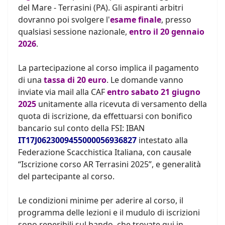
del Mare - Terrasini (PA). Gli aspiranti arbitri
dovranno poi svolgere l'
esame finale
, presso
qualsiasi sessione nazionale,
entro il 20 gennaio
2026
.
La partecipazione al corso implica il pagamento
di una
tassa di 20 euro
. Le domande vanno
inviate via mail alla CAF
entro sabato 21 giugno
2025
unitamente alla ricevuta di versamento della
quota di iscrizione, da effettuarsi con bonifico
bancario sul conto della FSI: IBAN
IT17J0623009455000056936827
intestato alla
Federazione Scacchistica Italiana, con causale
“Iscrizione corso AR Terrasini 2025”, e generalità
del partecipante al corso.
Le condizioni minime per aderire al corso, il
programma delle lezioni e il mudulo di iscrizioni
sono reperibili sul bando, che trovate qui in