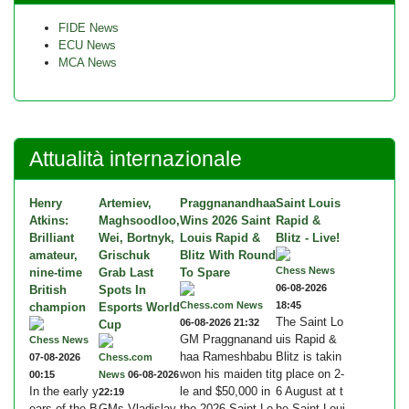
FIDE News
ECU News
MCA News
Attualità internazionale
Henry
Artemiev,
Praggnanandhaa
Saint Louis
Atkins:
Maghsoodloo,
Wins 2026 Saint
Rapid &
Brilliant
Wei, Bortnyk,
Louis Rapid &
Blitz - Live!
amateur,
Grischuk
Blitz With Round
Chess News
nine-time
Grab Last
To Spare
06-08-2026
British
Spots In
Chess.com News
18:45
champion
Esports World
The Saint Lo
06-08-2026 21:32
Cup
GM Praggnanand
uis Rapid &
Chess News
haa Rameshbabu
Blitz is takin
07-08-2026
Chess.com
won his maiden tit
g place on 2-
00:15
News
06-08-2026
In the early y
le and $50,000 in
6 August at t
22:19
ears of the B
GMs Vladislav
the 2026 Saint Lo
he Saint Loui