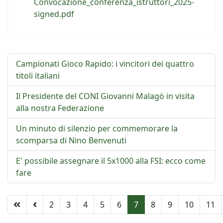
Convocazione_conferenza_istruttori_2025-
signed.pdf
Campionati Gioco Rapido: i vincitori dei quattro
titoli italiani
Il Presidente del CONI Giovanni Malagò in visita
alla nostra Federazione
Un minuto di silenzio per commemorare la
scomparsa di Nino Benvenuti
E' possibile assegnare il 5x1000 alla FSI: ecco come
fare
2
3
4
5
6
7
8
9
10
11