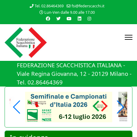
Tel. 02.86464369
fsi@federscacchi.it
Lun-Ven dalle 9.00 alle 17.00
FEDERAZIONE SCACCHISTICA ITALIANA -
Viale Regina Giovanna, 12 - 20129 Milano -
Tel. 02.86464369