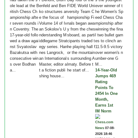
ole lead at the B
enfeld and Ben
FIDE World Uni
ever winner of t
ritish Chess Ch
ko structures ar
versity Team C
he Women's Sp
ampionship afte
e the focus of
hampionship Fi
eed Chess Cha
r seven rounds i
Volume 14 of Iv
nals began awa
mpionship after
n Coventry. The
an Sokolov's U
y from the ches
winning the fina
17-year-old follo
nderstanding M
sboard, as parti
l two bullet gam
wed a draw agai
iddlegame Strat
cipants traded t
es to clinch an
nst Svyatoslav
egy series. Han
he playing hall f
11.5-9.5 victory
Bazakutsa with
nes Langrock,
or the mountain
over women's n
consecutive win
an International
s surrounding A
umber-one G
s over Bodhan
Master, editor a
lmaty. Before t
M...
a...
t a fiction publi
he start of...
14-Year-Old
shing house...
Jumps 469
Rating
Points To
2454 In One
Month,
Earns 1st
IM Norm
Chess.com
News
07-08-
2026 18:46