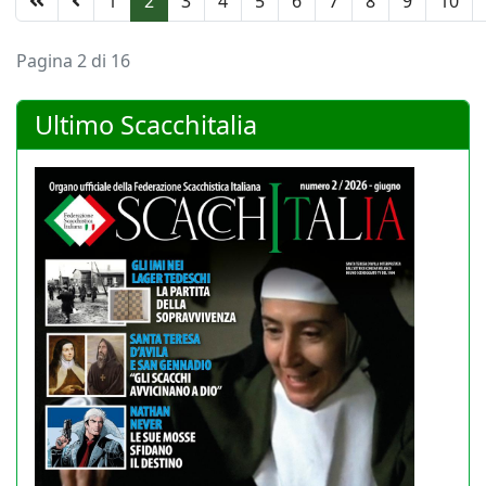
1
2
3
4
5
6
7
8
9
10
Pagina 2 di 16
Ultimo Scacchitalia