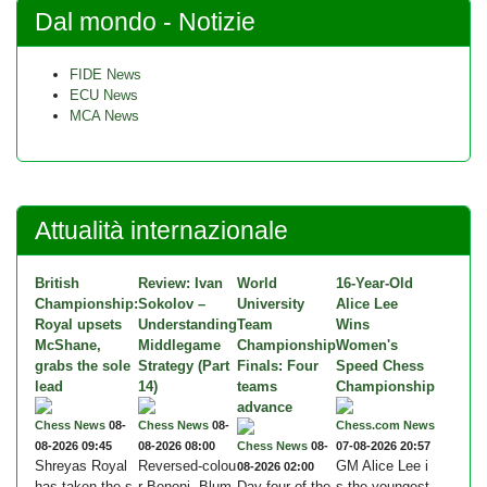
Dal mondo - Notizie
FIDE News
ECU News
MCA News
Attualità internazionale
British
Review: Ivan
World
16-Year-Old
Championship:
Sokolov –
University
Alice Lee
Royal upsets
Understanding
Team
Wins
McShane,
Middlegame
Championship
Women's
grabs the sole
Strategy (Part
Finals: Four
Speed Chess
lead
14)
teams
Championship
advance
Chess News
08-
Chess News
08-
Chess.com News
08-2026 09:45
08-2026 08:00
Chess News
08-
07-08-2026 20:57
Shreyas Royal
Reversed-colou
GM Alice Lee i
08-2026 02:00
has taken the s
r Benoni, Blum
Day four of the
s the youngest