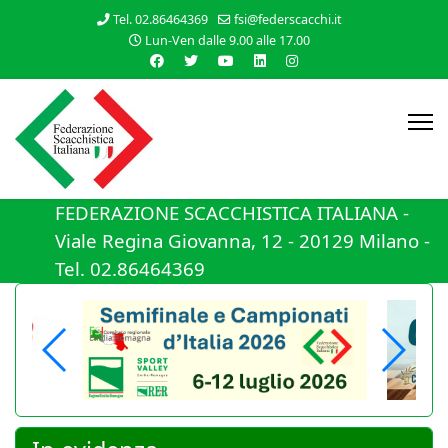
Tel. 02.86464369
fsi@federscacchi.it
Lun-Ven dalle 9.00 alle 17.00
FEDERAZIONE SCACCHISTICA ITALIANA -
Viale Regina Giovanna, 12 - 20129 Milano -
Tel. 02.86464369