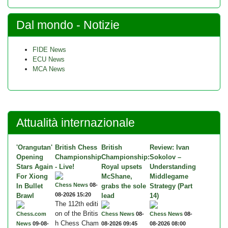
Dal mondo - Notizie
FIDE News
ECU News
MCA News
Attualità internazionale
'Orangutan'
British Chess
British
Review: Ivan
Opening
Championship
Championship:
Sokolov –
Stars Again
- Live!
Royal upsets
Understanding
For Xiong
McShane,
Middlegame
Chess News
08-
In Bullet
grabs the sole
Strategy (Part
08-2026 15:20
Brawl
lead
14)
The 112th editi
on of the Britis
Chess.com
Chess News
08-
Chess News
08-
h Chess Cham
News
09-08-
08-2026 09:45
08-2026 08:00