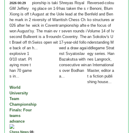
pionship is taki
Shreyas Royal
Reversed-colou
2026 00:29
GM Jeffery
ng place on 1-9
has taken the s
r Benoni, Blum
Xiong is off t
August at the U
ole lead at the B
enfeld and Ben
he mark in 2
niversity of War
ritish Chess Ch
ko structures ar
026 after he
wick in Coventr
ampionship afte
e the focus of
won August's
y. The main ev
r seven rounds i
Volume 14 of Iv
second Bulle
ent is a 9-round
n Coventry. The
an Sokolov's U
t Brawl off th
Swiss open wit
17-year-old follo
nderstanding M
e back of an
h...
wed a draw agai
iddlegame Strat
explosive 1
nst Svyatoslav
egy series. Han
0/10 start. Pl
Bazakutsa with
nes Langrock,
aying more t
consecutive win
an International
han 70 game
s over Bodhan
Master, editor a
s in...
a...
t a fiction publi
shing house...
World
University
Team
Championship
Finals: Four
teams
advance
Chess News
08-