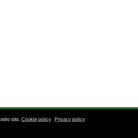
stro sito.
Cookie policy
Privacy policy
le Regina Giovanna, 12 - 20129 Milano - CF. 80105170155 - P. Iva 10013