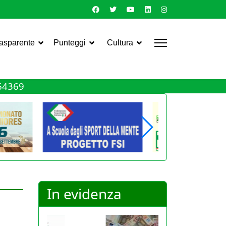
rasparente
Punteggi
Cultura
464369
In evidenza