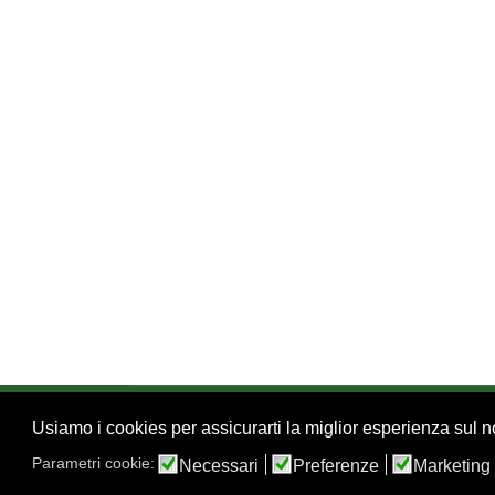
Usiamo i cookies per assicurarti la miglior esperienza sul no
© 2026 FSI - Federazione Scacchistica Italiana - V.
02.86464369 -
Privacy
Parametri cookie:
Necessari
Preferenze
Marketing