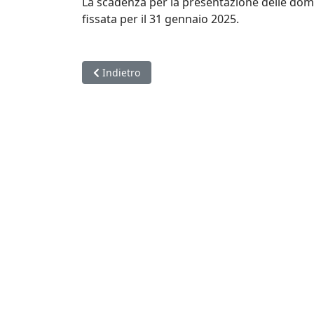
La scadenza per la presentazione delle doma
fissata per il 31 gennaio 2025.
Articolo precedente: Gli uffici della FSI riaprir
Indietro