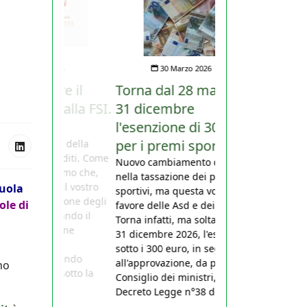
30 Marzo 2026
Torna dal 28 marzo al
31 dicembre
l'esenzione di 300 euro
per i premi sportivi
Nuovo cambiamento di rotta
nella tassazione dei premi
cuola
sportivi, ma questa volta a
ole di
favore delle Asd e dei giocatori.
Torna infatti, ma soltanto fino al
31 dicembre 2026, l'esenzione
sotto i 300 euro, in seguito
all'approvazione, da parte del
no
Consiglio dei ministri, del
Decreto Legge n°38 del 27...