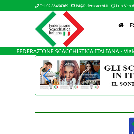
Tel. 02.86464369
fsi@federscacchi.it
Lun-Ven da
F
FEDERAZIONE SCACCHISTICA ITALIANA - Viale