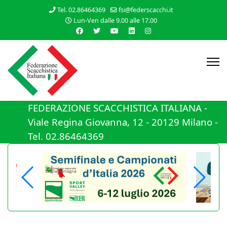
Tel. 02.86464369
fsi@federscacchi.it
Lun-Ven dalle 9.00 alle 17.00
FEDERAZIONE SCACCHISTICA ITALIANA -
Viale Regina Giovanna, 12 - 20129 Milano -
Tel. 02.86464369