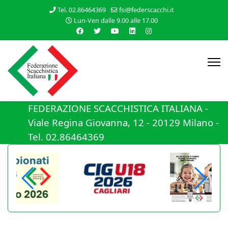
Tel. 02.86464369
fsi@federscacchi.it
Lun-Ven dalle 9.00 alle 17.00
FEDERAZIONE SCACCHISTICA ITALIANA -
Viale Regina Giovanna, 12 - 20129 Milano -
Tel. 02.86464369