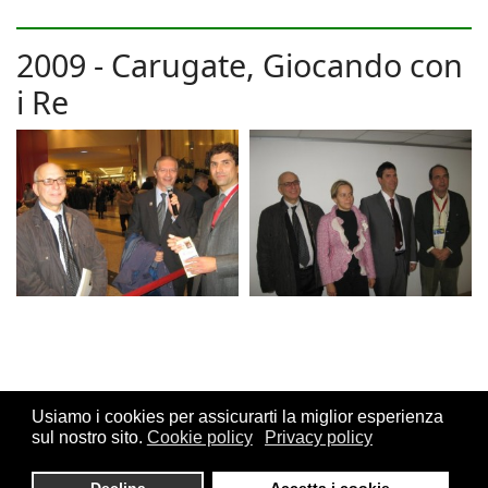
2009 - Carugate, Giocando con
i Re
Usiamo i cookies per assicurarti la miglior esperienza
sul nostro sito.
Cookie policy
Privacy policy
© 2026 FSI - Federazione Scacchistica Italiana - V.le Regina
Giovanna, 12 - 20129 Milano - CF. 80105170155 - P. Iva