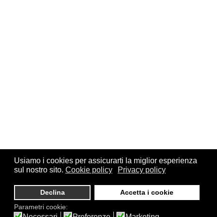
Usiamo i cookies per assicurarti la miglior esperienza
sul nostro sito.
Cookie policy
Privacy policy
© 2026 FSI - Federazione Scacchistica Italiana - V.le Regina
Giovanna, 12 - 20129 Milano - CF. 80105170155 - P. Iva
Declina
Accetta i cookie
10013490155 - Email fsi@federscacchi.it - Tel. 02.86464369 -
Parametri cookie:
Privacy
Necessari
Preferenze
Marketing