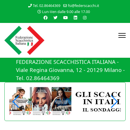
Tel. 02.86464369
fsi@federscacchi.it
Lun-Ven dalle 9.00 alle 17.00
FEDERAZIONE SCACCHISTICA ITALIANA -
Viale Regina Giovanna, 12 - 20129 Milano -
Tel. 02.86464369