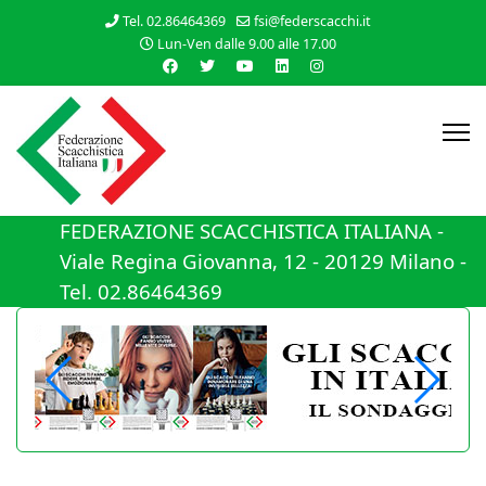
Tel. 02.86464369
fsi@federscacchi.it
Lun-Ven dalle 9.00 alle 17.00
FEDERAZIONE SCACCHISTICA ITALIANA -
Viale Regina Giovanna, 12 - 20129 Milano -
Tel. 02.86464369