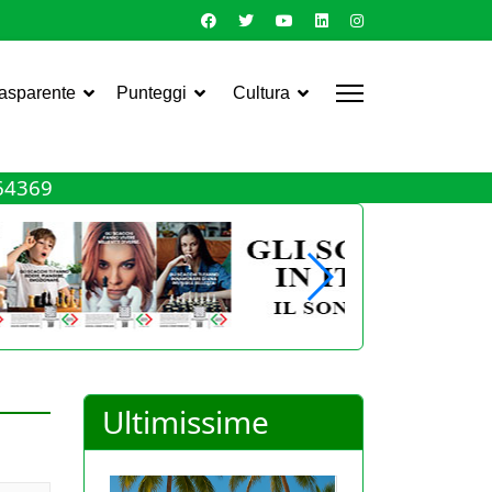
rasparente
Punteggi
Cultura
464369
Ultimissime