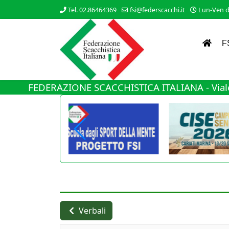
Tel. 02.86464369
fsi@federscacchi.it
Lun-Ven da
F
FEDERAZIONE SCACCHISTICA ITALIANA - Viale
Verbali