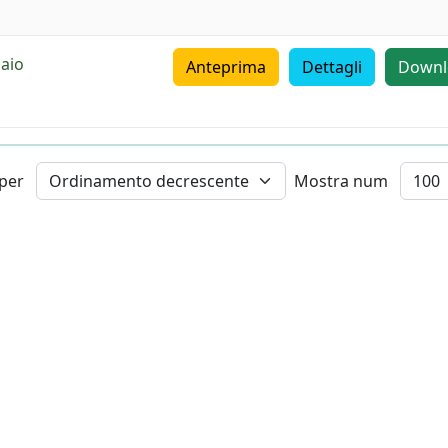
naio
Anteprima
Dettagli
Downl
La Conferenza
A novembr
degli istruttori si
Creta gli E
 per
Mostra num
terrà il 30 agosto
juniores: l
2026 a Cagliari
delegazio
italiana
23-07-2026
22-07-2026