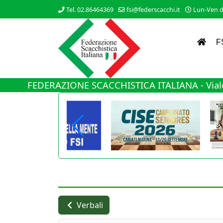
Tel. 02.86464369
fsi@federscacchi.it
Lun-Ven da
F
FEDERAZIONE SCACCHISTICA ITALIANA - Viale
Verbali