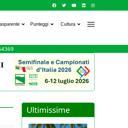
rasparente
Punteggi
Cultura
464369
Ultimissime