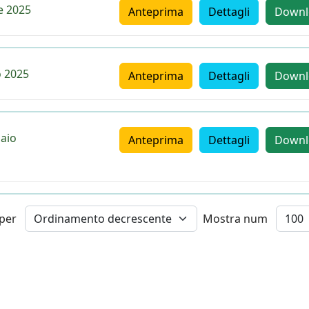
le 2025
Anteprima
Dettagli
Downl
o 2025
Anteprima
Dettagli
Downl
naio
Anteprima
Dettagli
Downl
 per
Mostra num