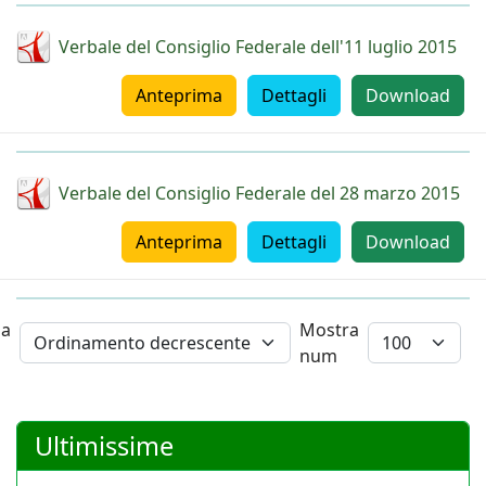
Verbale del Consiglio Federale dell'11 luglio 2015
Anteprima
Dettagli
Download
Verbale del Consiglio Federale del 28 marzo 2015
Anteprima
Dettagli
Download
na
Mostra
num
Ultimissime