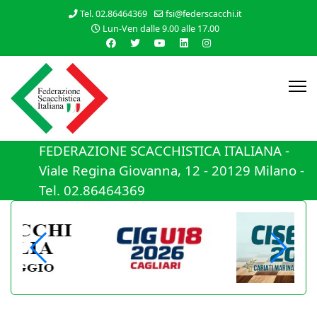
Tel. 02.86464369
fsi@federscacchi.it
Lun-Ven dalle 9.00 alle 17.00
FEDERAZIONE SCACCHISTICA ITALIANA -
Viale Regina Giovanna, 12 - 20129 Milano -
Tel. 02.86464369