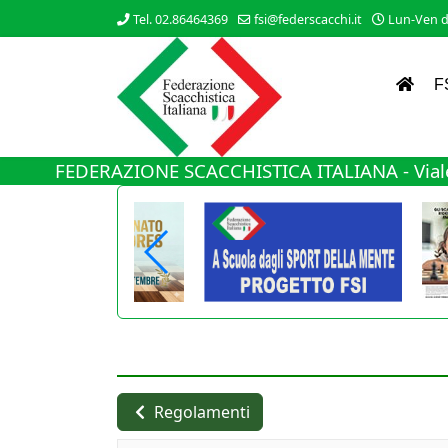
Tel. 02.86464369
fsi@federscacchi.it
Lun-Ven da
F
FEDERAZIONE SCACCHISTICA ITALIANA - Viale
Regolamenti