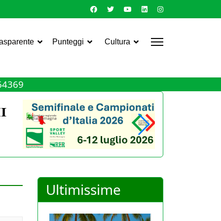
rasparente
Punteggi
Cultura
464369
Ultimissime