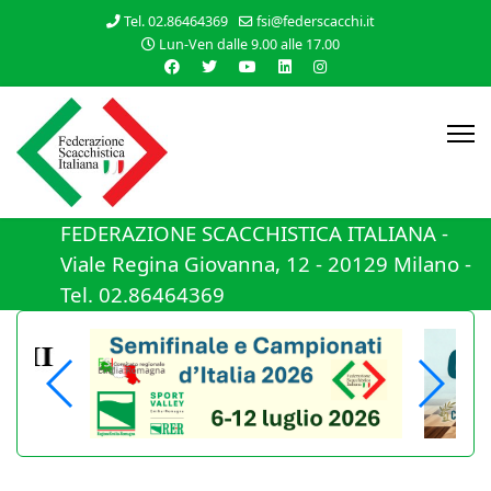
Tel. 02.86464369
fsi@federscacchi.it
Lun-Ven dalle 9.00 alle 17.00
FEDERAZIONE SCACCHISTICA ITALIANA -
Viale Regina Giovanna, 12 - 20129 Milano -
Tel. 02.86464369