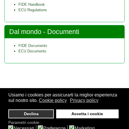
FIDE Handbook
ECU Regulations
Dal mondo - Documenti
FIDE Documents
ECU Documents
Usiamo i cookies per assicurarti la miglior esperienza
sul nostro sito.
Cookie policy
Privacy policy
© 2026 FSI - Federazione Scacchistica Italiana - V.le Regina
Giovanna, 12 - 20129 Milano - CF. 80105170155 - P. Iva
Declina
Accetta i cookie
10013490155 - Email fsi@federscacchi.it - Tel. 02.86464369 -
Parametri cookie:
Privacy
Necessari
Preferenze
Marketing