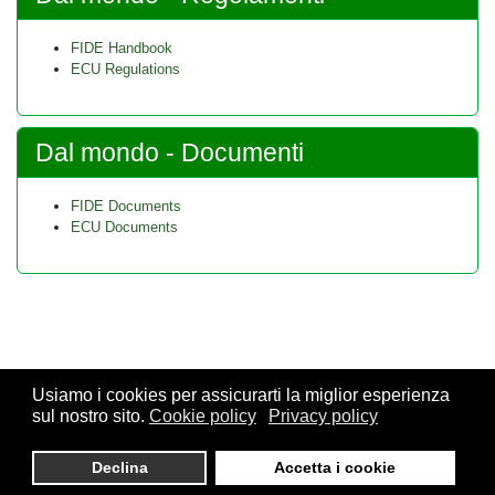
FIDE Handbook
ECU Regulations
Dal mondo - Documenti
FIDE Documents
ECU Documents
Usiamo i cookies per assicurarti la miglior esperienza
sul nostro sito.
Cookie policy
Privacy policy
© 2026 FSI - Federazione Scacchistica Italiana - V.le Regina
Giovanna, 12 - 20129 Milano - CF. 80105170155 - P. Iva
Declina
Accetta i cookie
10013490155 - Email fsi@federscacchi.it - Tel. 02.86464369 -