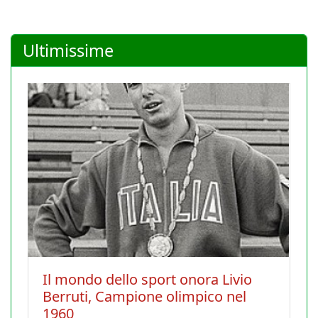
Ultimissime
Il mondo dello sport onora Livio
Berruti, Campione olimpico nel
1960