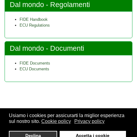
Dal mondo - Regolamenti
FIDE Handbook
ECU Regulations
Dal mondo - Documenti
FIDE Documents
ECU Documents
Usiamo i cookies per assicurarti la miglior esperienza
sul nostro sito.
Cookie policy
Privacy policy
© 2026 FSI - Federazione Scacchistica Italiana - V.le Regina
Giovanna, 12 - 20129 Milano - CF. 80105170155 - P. Iva
Declina
Accetta i cookie