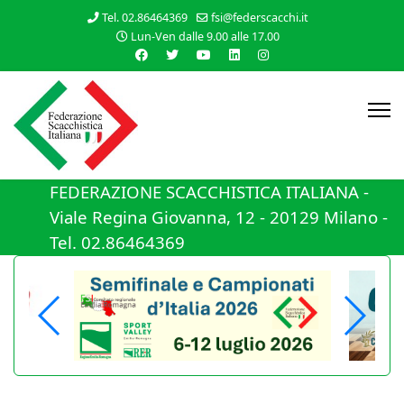
Tel. 02.86464369
fsi@federscacchi.it
Lun-Ven dalle 9.00 alle 17.00
FEDERAZIONE SCACCHISTICA ITALIANA -
Viale Regina Giovanna, 12 - 20129 Milano -
Tel. 02.86464369