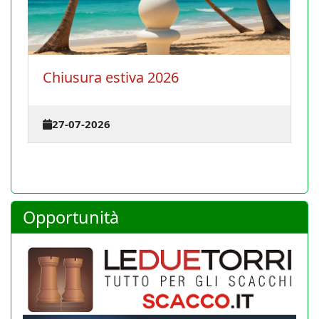
Chiusura estiva 2026
La
te
27-07-2026
2
Opportunità