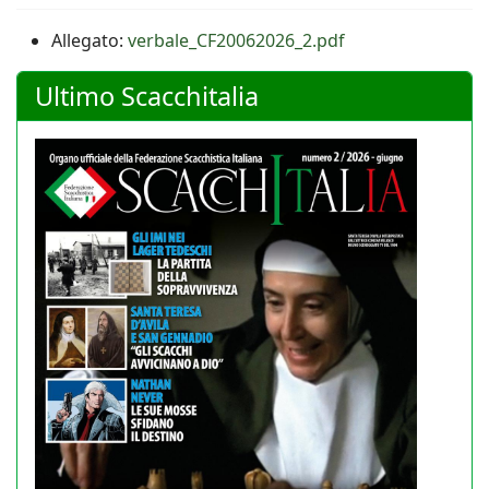
Allegato:
verbale_CF20062026_2.pdf
Ultimo Scacchitalia