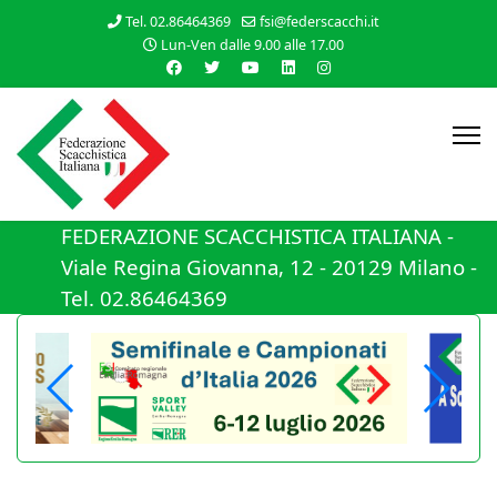
Tel. 02.86464369
fsi@federscacchi.it
Lun-Ven dalle 9.00 alle 17.00
FEDERAZIONE SCACCHISTICA ITALIANA -
Viale Regina Giovanna, 12 - 20129 Milano -
Tel. 02.86464369