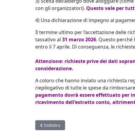
3) Scelta dell’albergo dove alloggiare (come
con gli organizzatori).
Questo vale per tutti
4) Una dichiarazione di impegno al pagament
Il termine ultimo per l’accettazione delle ri
tassativo al
31 marzo 2026
. Questo perché 
entro il 7 aprile. Di conseguenza, le richies
Attenzione: richieste prive dei dati sopr
considerazione.
A coloro che hanno inviato una richiesta regol
riepilogativo di tutte le spese da rimborsare
pagamento dovrà essere effettuato per int
ricevimento dell'estratto conto, altriment
Articolo precedente: Mondiali Seniores 2026: gl
Indietro