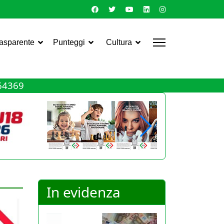
rasparente
Punteggi
Cultura
464369
In evidenza