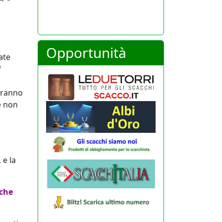
Opportunità
ate
f
ovranno
e non
 e la
 che