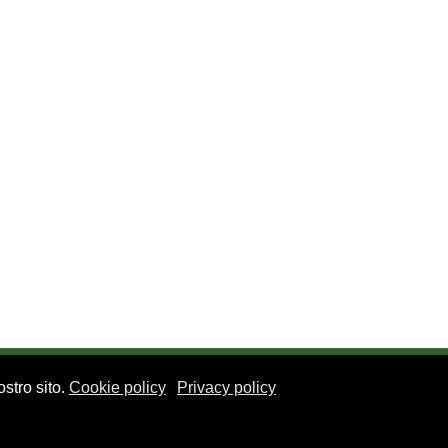
stro sito.
Cookie policy
Privacy policy
le Regina Giovanna, 12 - 20129 Milano - CF. 80105170155 - P. Iva 10013