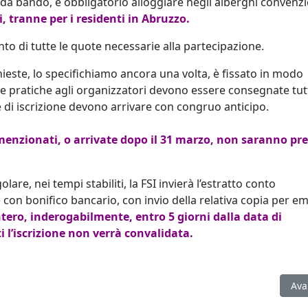
 da bando, è obbligatorio alloggiare negli alberghi convenzi
, tranne per i residenti in Abruzzo.
o di tutte le quote necessarie alla partecipazione.
chieste, lo specifichiamo ancora una volta, è fissato in modo
le pratiche agli organizzatori devono essere consegnate tut
te di iscrizione devono arrivare con congruo anticipo.
amenzionati, o arrivate dopo il 31 marzo, non saranno pre
are, nei tempi stabiliti, la FSI invierà l’estratto conto
 con bonifico bancario, con invio della relativa copia per em
ero, inderogabilmente, entro 5 giorni dalla data di
i l’iscrizione non verrà convalidata.
i azzurri convocati nelle due Nazionali
Art
Ava