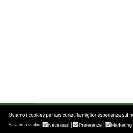
Usiamo i cookies per assicurarti la miglior esperienza sul no
© 2026 FSI - Federazione Scacchistica Italiana - V.
02.86464369 -
Privacy
Parametri cookie:
Necessari
Preferenze
Marketing