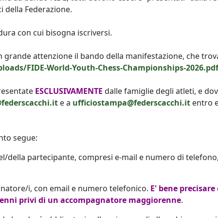
ici della Federazione.
dura con cui bisogna iscriversi.
 grande attenzione il bando della manifestazione, che trov
ploads/FIDE-World-Youth-Chess-Championships-2026.pd
presentate
ESCLUSIVAMENTE
dalle famiglie degli atleti, e d
@federscacchi.it
e a
ufficiostampa@federscacchi.it
entro 
anto segue:
el/della partecipante, compresi e-mail e numero di telefono,
atore/i, con email e numero telefonico.
E' bene precisare
orenni privi di un accompagnatore maggiorenne
.