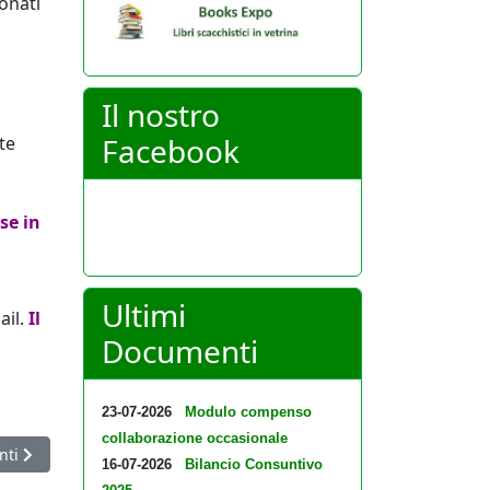
onati
Il nostro
Facebook
te
se in
Ultimi
ail.
Il
Documenti
23-07-2026
Modulo compenso
collaborazione occasionale
icolo successivo: Delibere assunte dal Consiglio federale del 20 ge
nti
16-07-2026
Bilancio Consuntivo