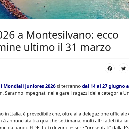
026 a Montesilvano: ecco
rmine ultimo il 31 marzo
La Conferenza
A novembre a
i Mondiali Juniores 2026
si terranno
dal 14 al 27 giugno a
degli istruttori si
Creta gli Europei
n. Saranno impegnati nelle gare i ragazzi delle categorie U
terrà il 30 agosto
juniores: la
2026 a Cagliari
delegazione
italiana
n Italia, è prevedibile che, oltre alla delegazione ufficiale 
rà annunciata tra qualche settimana, molti altri atleti italia
23-07-2026
me da bando FIDE, tutti devono essere “presentati” dalla FSI
22-07-2026