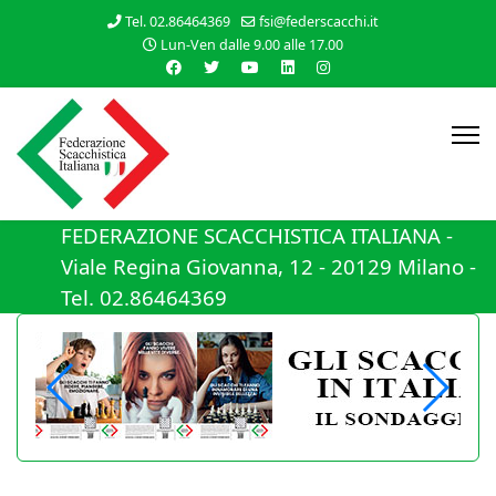
Tel. 02.86464369
fsi@federscacchi.it
Lun-Ven dalle 9.00 alle 17.00
FEDERAZIONE SCACCHISTICA ITALIANA -
Viale Regina Giovanna, 12 - 20129 Milano -
Tel. 02.86464369