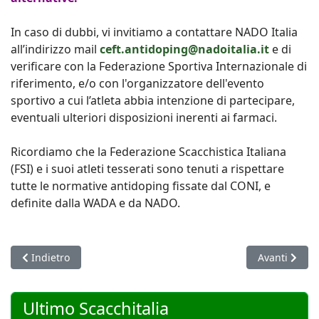
In caso di dubbi, vi invitiamo a contattare NADO Italia
all’indirizzo mail
ceft.antidoping@nadoitalia.it
e di
verificare con la Federazione Sportiva Internazionale di
riferimento, e/o con l'organizzatore dell'evento
sportivo a cui l’atleta abbia intenzione di partecipare,
eventuali ulteriori disposizioni inerenti ai farmaci.
Ricordiamo che la Federazione Scacchistica Italiana
(FSI) e i suoi atleti tesserati sono tenuti a rispettare
tutte le normative antidoping fissate dal CONI, e
definite dalla WADA e da NADO.
Articolo precedente: Creata una nuova funzione su Tema: "Ele
Articolo succ
Indietro
Avanti
Ultimo Scacchitalia