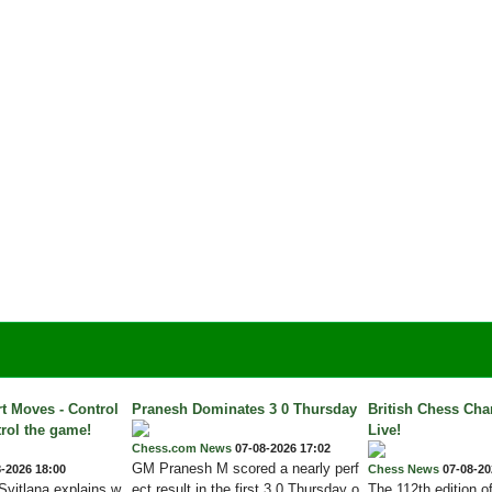
rt Moves - Control
Pranesh Dominates 3 0 Thursday
British Chess Cha
trol the game!
Live!
Chess.com News
07-08-2026 17:02
GM Pranesh M scored a nearly perf
-2026 18:00
Chess News
07-08-20
 Svitlana explains w
ect result in the first 3 0 Thursday o
The 112th edition o