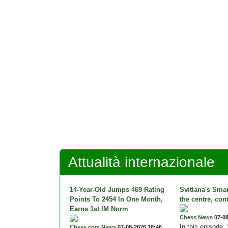
Attualità internazionale
14-Year-Old Jumps 469 Rating
Svitlana's Sma
Points To 2454 In One Month,
the centre, con
Earns 1st IM Norm
Chess News
07-08
In this episode,
Chess.com News
07-08-2026 18:46