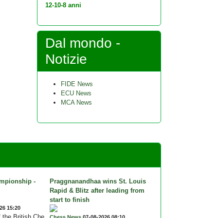
12-10-8 anni
Dal mondo -
Notizie
FIDE News
ECU News
MCA News
mpionship -
Praggnanandhaa wins St. Louis
Rapid & Blitz after leading from
start to finish
26 15:20
f the British Che
Chess News
07-08-2026 08:10