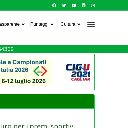
rasparente
Punteggi
Cultura
464369
uro per i premi sportivi
le Asd e dei giocatori. Torna infatti, ma