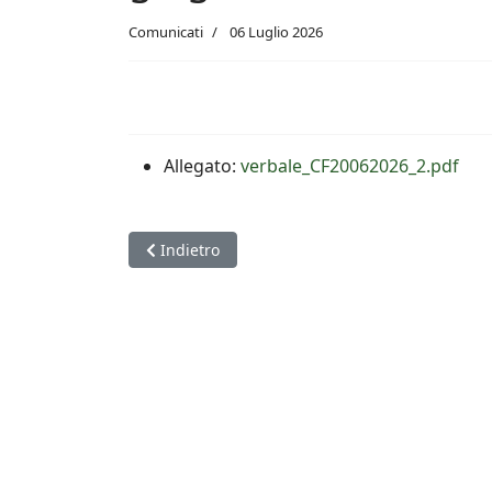
Comunicati
06 Luglio 2026
Allegato:
verbale_CF20062026_2.pdf
Articolo precedente: Semifinali dei Campionati ita
Indietro