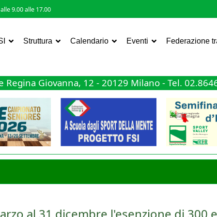
lle 9.00 alle 17.00
SI
Struttura
Calendario
Eventi
Federazione t
 Regina Giovanna, 12 - 20129 Milano - Tel. 02.86
arzo al 31 dicembre l'esenzione di 300 e
ta nella tassazione dei premi sportivi, ma questa volta a favore del