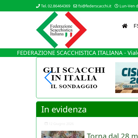
Tel. 02.86464369
fsi@federscacchi.it
Lun-Ven da
F
FEDERAZIONE SCACCHISTICA ITALIANA - Viale
In evidenza
Torna dal 28 m
Nuovo cambiamento di rot