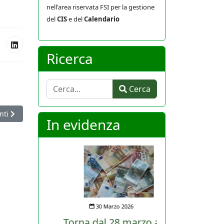
nell'area riservata FSI per la gestione
del
CIS
e del
Calendario
Ricerca
Cerca
Cerca
icolo successivo: Coppa del Mondo per Cadetti: gli azzurrini si attes
nti
In evidenza
30 Marzo 2026
Torna dal 28 marzo al