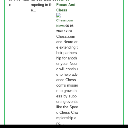
e...
mpeting in th
Focus And
e...
Chess
Chess.com
News
06-08-
2026 17:06
Chess.com
and Neuro ar
e extending t
heir partners
hip for anoth
er year. Neur
o will continu
e to help adv
ance Chess.
com's missio
n to grow ch
ess by supp
orting events
like the Spee
d Chess Cha
mpionship a
nd...