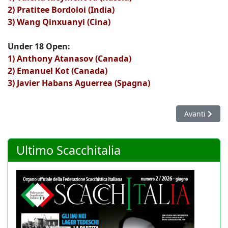
2) Pratitee Bordoloi (India)
3) Wang Qinxuanyi (Cina)
Under 18 Open:
1) Anthony Atanasov (Canada)
2) Emanuel Kot (Canada)
3) Javier Habans Aguerrea (Spagna)
Articolo succ
Avanti
Ultimo Scacchitalia