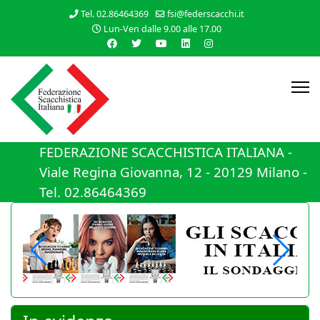
Tel. 02.86464369
fsi@federscacchi.it
Lun-Ven dalle 9.00 alle 17.00
FEDERAZIONE SCACCHISTICA ITALIANA -
Viale Regina Giovanna, 12 - 20129 Milano -
Tel. 02.86464369