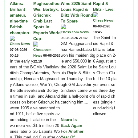
Atkins:
Maghsoodloo,
Wins 2026 Saint
Rapid &
Brilliant
Wei, Bortnyk,
Louis Rapid &
Blitz - Live!
amateur,
Grischuk
Blitz With Round
Chess News
nine-time
Grab Last
To Spare
06-08-2026
British
Spots In
Chess.com News
18:45
champion
Esports World
The Saint Lo
06-08-2026 21:32
Cup
GM Praggnanand
uis Rapid &
Chess News
haa Rameshbabu
Blitz is takin
07-08-2026
Chess.com
won his maiden tit
g place on 2-
00:15
News
06-08-2026
In the early y
le and $50,000 in
6 August at t
22:19
ears of the B
GMs Vladislav
the 2026 Saint Lo
he Saint Loui
ritish Champi
Artemiev, Parh
uis Rapid & Blitz
s Chess Clu
onship, Henr
am Maghsoodl
on Thursday. Tho
b. The 10-pla
y Atkins won
oo, Wei Yi, Ole
ugh GM Javokhir
yer event se
the title seve
ksandr Bortny
Sindarov came wi
es three day
n times in su
k, and Alexand
thin a half-point of
s of rapid ch
ccession bet
er Grischuk ha
catching him,...
ess (single r
ween 1905 a
ve snatched th
ound-robin) f
nd 1911, bef
e five spots av
ollowed...
ore adding t
ailable in the
Neuro Is
wo more vict
$1.5 million 20
Back Again
ories later o
26 Esports Wo
For Another
n. This mad
rld Cup after co
Year Of