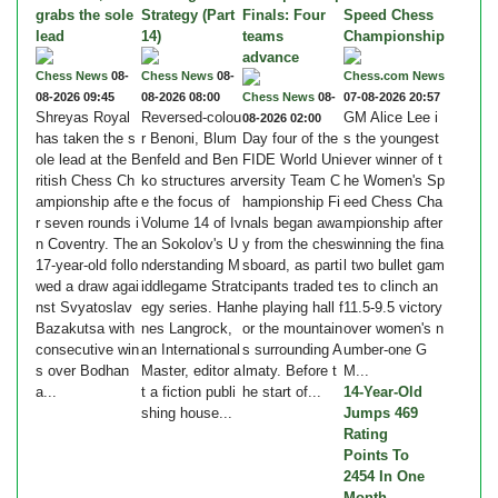
grabs the sole
Strategy (Part
Finals: Four
Speed Chess
lead
14)
teams
Championship
advance
Chess News
08-
Chess News
08-
Chess.com News
08-2026 09:45
08-2026 08:00
Chess News
08-
07-08-2026 20:57
Shreyas Royal
Reversed-colou
GM Alice Lee i
08-2026 02:00
has taken the s
r Benoni, Blum
Day four of the
s the youngest
ole lead at the B
enfeld and Ben
FIDE World Uni
ever winner of t
ritish Chess Ch
ko structures ar
versity Team C
he Women's Sp
ampionship afte
e the focus of
hampionship Fi
eed Chess Cha
r seven rounds i
Volume 14 of Iv
nals began awa
mpionship after
n Coventry. The
an Sokolov's U
y from the ches
winning the fina
17-year-old follo
nderstanding M
sboard, as parti
l two bullet gam
wed a draw agai
iddlegame Strat
cipants traded t
es to clinch an
nst Svyatoslav
egy series. Han
he playing hall f
11.5-9.5 victory
Bazakutsa with
nes Langrock,
or the mountain
over women's n
consecutive win
an International
s surrounding A
umber-one G
s over Bodhan
Master, editor a
lmaty. Before t
M...
a...
t a fiction publi
he start of...
14-Year-Old
shing house...
Jumps 469
Rating
Points To
2454 In One
Month,