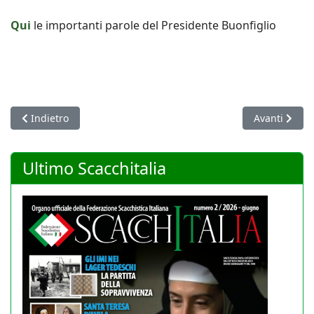
Qui
le importanti parole del Presidente Buonfiglio
Articolo precedente: Pubblicato il nuovo Scacchitalia: la coper
Articolo suc
Indietro
Avanti
Ultimo Scacchitalia