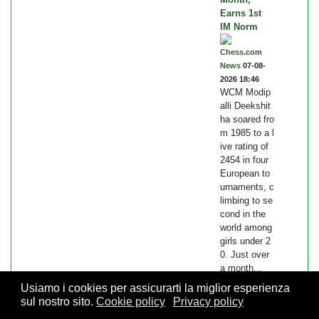
Earns 1st
IM Norm
Chess.com
News
07-08-
2026 18:46
WCM Modip
alli Deekshit
ha soared fro
m 1985 to a l
ive rating of
2454 in four
European to
urnaments, c
limbing to se
cond in the
world among
girls under 2
0. Just over
a month...
Usiamo i cookies per assicurarti la miglior esperienza
sul nostro sito.
Cookie policy
Privacy policy