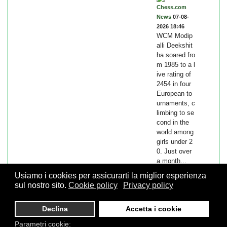
Chess.com
News
07-08-
2026 18:46
WCM Modip
alli Deekshit
ha soared fro
m 1985 to a l
ive rating of
2454 in four
European to
urnaments, c
limbing to se
cond in the
world among
girls under 2
0. Just over
a month...
Usiamo i cookies per assicurarti la miglior esperienza
sul nostro sito.
Cookie policy
Privacy policy
© 2026 FSI - Federazione Scacchistica Italiana - V.le Regina
Declina
Accetta i cookie
Giovanna, 12 - 20129 Milano - CF. 80105170155 - P. Iva
10013490155 - Email fsi@federscacchi.it - Tel. 02.86464369 -
Parametri cookie: