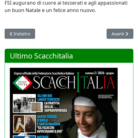
FSI augurano di cuore ai tesserati e agli appassionati
un buon Natale e un felice anno nuovo.
Articolo precedente: Nasce un progetto per l'ospitalità reciproc
Articolo suc
Indietro
Avanti
Ultimo Scacchitalia