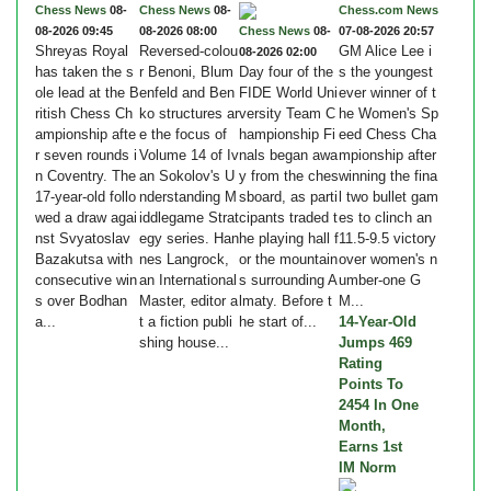
Chess News
08-
Chess News
08-
Chess.com News
08-2026 09:45
08-2026 08:00
Chess News
08-
07-08-2026 20:57
Shreyas Royal
Reversed-colou
GM Alice Lee i
08-2026 02:00
has taken the s
r Benoni, Blum
Day four of the
s the youngest
ole lead at the B
enfeld and Ben
FIDE World Uni
ever winner of t
ritish Chess Ch
ko structures ar
versity Team C
he Women's Sp
ampionship afte
e the focus of
hampionship Fi
eed Chess Cha
r seven rounds i
Volume 14 of Iv
nals began awa
mpionship after
n Coventry. The
an Sokolov's U
y from the ches
winning the fina
17-year-old follo
nderstanding M
sboard, as parti
l two bullet gam
wed a draw agai
iddlegame Strat
cipants traded t
es to clinch an
nst Svyatoslav
egy series. Han
he playing hall f
11.5-9.5 victory
Bazakutsa with
nes Langrock,
or the mountain
over women's n
consecutive win
an International
s surrounding A
umber-one G
s over Bodhan
Master, editor a
lmaty. Before t
M...
a...
t a fiction publi
he start of...
14-Year-Old
shing house...
Jumps 469
Rating
Points To
2454 In One
Month,
Earns 1st
IM Norm