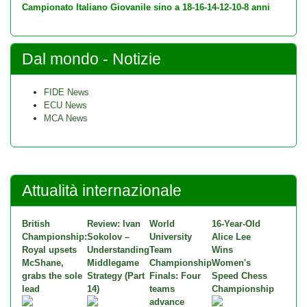
Campionato Italiano Giovanile sino a 18-16-14-12-10-8 anni
Dal mondo - Notizie
FIDE News
ECU News
MCA News
Attualità internazionale
British
Review: Ivan
World
16-Year-Old
Championship:
Sokolov –
University
Alice Lee
Royal upsets
Understanding
Team
Wins
McShane,
Middlegame
Championship
Women's
grabs the sole
Strategy (Part
Finals: Four
Speed Chess
lead
14)
teams
Championship
advance