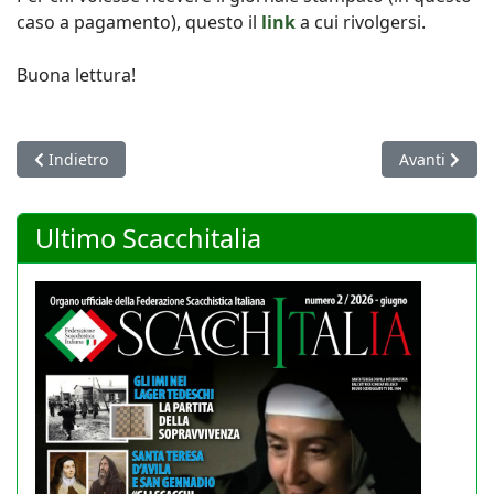
caso a pagamento), questo il
link
a cui rivolgersi.
Buona lettura!
Articolo precedente: Campionati europei a squadre di Batumi: 
Articolo succ
Indietro
Avanti
Ultimo Scacchitalia