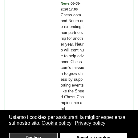
News
06-08-
2026 17:06
Chess.com
and Neuro ar
e extending t
heir partners
hip for anoth
er year. Neur
o will continu
e to help adv
ance Chess.
com's missio
n to grow ch
ess by supp
orting events
like the Spee
d Chess Cha
mpionship a
nd...
Usiamo i cookies per assicurarti la miglior esperienza
sul nostro sito.
Cookie policy
Privacy policy
© 2026 FSI - Federazione Scacchistica Italiana - V.le Regina
Declina
Accetta i cookie