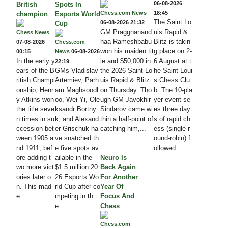
06-08-2026
British
Spots In
Chess.com News
18:45
champion
Esports World
The Saint Lo
06-08-2026 21:32
Cup
GM Praggnanand
uis Rapid &
Chess News
haa Rameshbabu
Blitz is takin
07-08-2026
Chess.com
won his maiden tit
g place on 2-
00:15
News
06-08-2026
In the early y
le and $50,000 in
6 August at t
22:19
ears of the B
GMs Vladislav
the 2026 Saint Lo
he Saint Loui
ritish Champi
Artemiev, Parh
uis Rapid & Blitz
s Chess Clu
onship, Henr
am Maghsoodl
on Thursday. Tho
b. The 10-pla
y Atkins won
oo, Wei Yi, Ole
ugh GM Javokhir
yer event se
the title seve
ksandr Bortny
Sindarov came wi
es three day
n times in su
k, and Alexand
thin a half-point of
s of rapid ch
ccession bet
er Grischuk ha
catching him,...
ess (single r
ween 1905 a
ve snatched th
ound-robin) f
nd 1911, bef
e five spots av
ollowed...
ore adding t
ailable in the
Neuro Is
wo more vict
$1.5 million 20
Back Again
ories later o
26 Esports Wo
For Another
n. This mad
rld Cup after co
Year Of
e...
mpeting in th
Focus And
e...
Chess
Chess.com