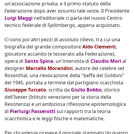
un'associazione privata, e il primo statuto della
Federazione dopo aver assunto tale veste. Il Presidente
Luigi Maggi
nell'editoriale ci parla del nuovo Centro
tecnico federale di Spilimbergo, appena acquistato.
Ci sono poi altri pezzi di assoluto rilievo, tra cui una
biografia del grande compositore
Aldo Clementi
,
giocatore accanito (e tesserato alla Federazione),
opera di
Santo Spina
, un'intervista di
Claudio Mori
al
designer
Marcello Morandini
, autore del celebre set
Rosenthal, una rievocazione della "beffa del Goldoni"
del 1945, portata a termine dal partigiano scacchista
Giuseppe Turcato
, scritta da
Giulio Bobbo
, storico
dell'Iveser (Istituto veneziano per la storia della
Resistenza) e un'ambiziosa riflessione epistemologica
di
Pierluigi Passerotti
sui rapporti tra la teoria
scacchistica e le leggi fiische e matematiche.
Per chi volesse ricevere il giornale stampato (in questo