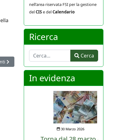
nell'area riservata FSI per la gestione
del
CIS
e del
Calendario
ella
Ricerca
Cerca
Cerca
colo successivo: Firmato il comodato d'uso: la Biblioteca federale si
nti
In evidenza
30 Marzo 2026
Torna dal 28 marzo al