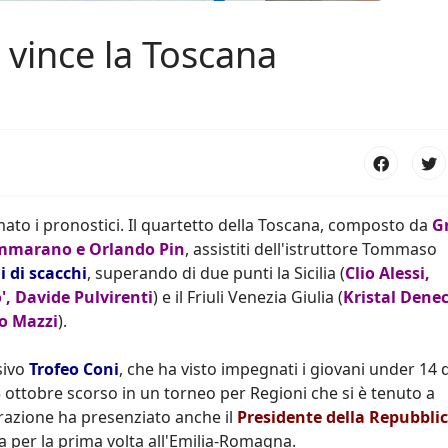
 vince la Toscana
rmato i pronostici. Il quartetto della Toscana, composto da
G
Cammarano e Orlando Pin
, assistiti dell'istruttore Tommaso
i di scacchi
, superando di due punti la Sicilia (
Clio Alessi,
', Davide Pulvirenti
) e il Friuli Venezia Giulia (
Kristal Denec
o Mazzi
).
sivo
Trofeo Coni
, che ha visto impegnati i giovani under 14 d
 5 ottobre scorso in un torneo per Regioni che si è tenuto a
razione ha presenziato anche il
Presidente della Repubbli
ata per la prima volta all'Emilia-Romagna.