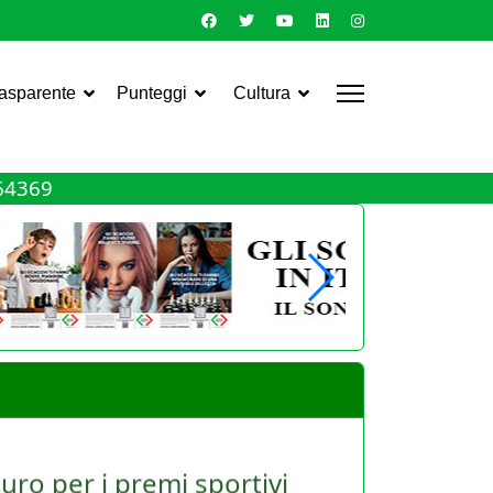
rasparente
Punteggi
Cultura
464369
uro per i premi sportivi
le Asd e dei giocatori. Torna infatti, ma