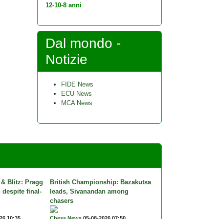
12-10-8 anni
Dal mondo -
Notizie
FIDE News
ECU News
MCA News
 & Blitz: Pragg
British Championship: Bazakutsa
 despite final-
leads, Sivanandan among
chasers
26 10:35
Chess News
05-08-2026 07:50