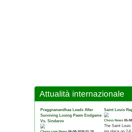
Attualità internazionale
Praggnanandhaa Leads After
Saint Louis Rap
Surviving Losing Pawn Endgame
Chess News
05-08
Vs. Sindarov
The Saint Louis 
ing place on 2-6
Chess.com News
06-08-2026 01:18