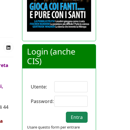
Login (anche
CIS)
reta
i,
Utente:
Password:
i 44
ca
Usare questo form per entrare