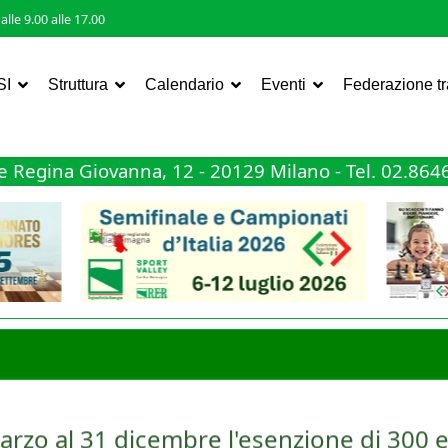
lle 9.00 alle 17.00
SI
Struttura
Calendario
Eventi
Federazione t
 Regina Giovanna, 12 - 20129 Milano - Tel. 02.86
arzo al 31 dicembre l'esenzione di 300 e
ta nella tassazione dei premi sportivi, ma questa volta a favore del