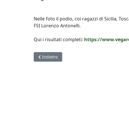
Nelle foto il podio, coi ragazzi di Sicilia, Tos
FSI Lorenzo Antonelli.
Qui i risultati completi:
https://www.vegar
Articolo precedente: Torna il progetto "Scuola a
Indietro