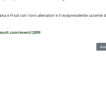
cana e Friuli con i loro allenatori e il vicepresidente uscente d
esult.com/event/2899
ttiva junior": ecco come possono candidarsi gli istruttori
Arti
Ava