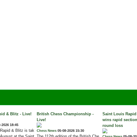
id & Blitz - Live!
British Chess Championship -
Saint Louis Rapid
Live!
wins rapid section
-2026 18:45
round loss
Rapid & Blitz is tak
Chess News
05-08-2026 15:30
 August at the Saint
The 112th edition of the British Che
Chess News
05-08-20