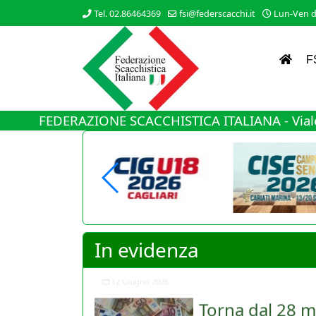
Tel. 02.86464369
fsi@federscacchi.it
Lun-Ven da
F
FEDERAZIONE SCACCHISTICA ITALIANA - Viale
In evidenza
Torna dal 28 m
Nuovo cambiamento di rot