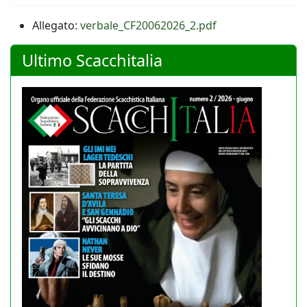
Allegato:
verbale_CF20062026_2.pdf
Ultimo Scacchitalia