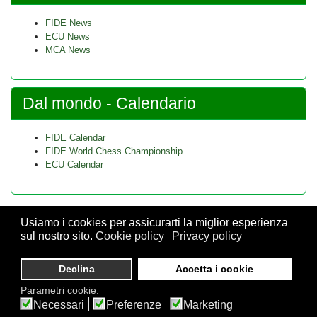
FIDE News
ECU News
MCA News
Dal mondo - Calendario
FIDE Calendar
FIDE World Chess Championship
ECU Calendar
Usiamo i cookies per assicurarti la miglior esperienza
sul nostro sito.
Cookie policy
Privacy policy
© 2026 FSI - Federazione Scacchistica Italiana - V.le Regina
Giovanna, 12 - 20129 Milano - CF. 80105170155 - P. Iva
Declina
Accetta i cookie
10013490155 - Email fsi@federscacchi.it - Tel. 02.86464369 -
Parametri cookie:
Privacy
Necessari
Preferenze
Marketing