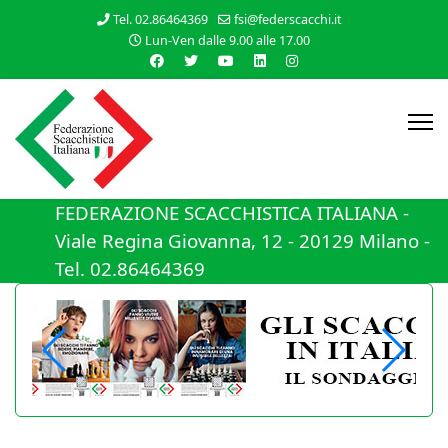
Tel. 02.86464369
fsi@federscacchi.it
Lun-Ven dalle 9.00 alle 17.00
FEDERAZIONE SCACCHISTICA ITALIANA -
Viale Regina Giovanna, 12 - 20129 Milano -
Tel. 02.86464369