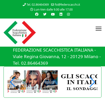
Tel. 02.86464369
fsi@federscacchi.it
Lun-Ven dalle 9.00 alle 17.00
FEDERAZIONE SCACCHISTICA ITALIANA -
Viale Regina Giovanna, 12 - 20129 Milano -
Tel. 02.86464369