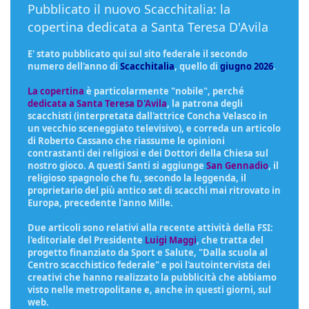
Pubblicato il nuovo Scacchitalia: la
copertina dedicata a Santa Teresa D'Avila
E' stato pubblicato qui sul sito federale il secondo
numero dell'anno di
Scacchitalia
, quello di
giugno 2026
.
La copertina
è particolarmente "nobile", perché
dedicata a Santa Teresa D'Avila
, la patrona degli
scacchisti (interpretata dall'attrice Concha Velasco in
un vecchio sceneggiato televisivo), e correda un articolo
di Roberto Cassano che riassume le opinioni
contrastanti dei religiosi e dei Dottori della Chiesa sul
nostro gioco. A questi Santi si aggiunge
San Gennadio
, il
religioso spagnolo che fu, secondo la leggenda, il
proprietario del più antico set di scacchi mai ritrovato in
Europa, precedente l'anno Mille.
Due articoli sono relativi alla recente attività della FSI:
l'editoriale del Presidente
Luigi Maggi
, che tratta del
progetto finanziato da Sport e Salute, "Dalla scuola al
Centro scacchistico federale" e poi l'autointervista dei
creativi che hanno realizzato la pubblicità che abbiamo
visto nelle metropolitane e, anche in questi giorni, sul
web.