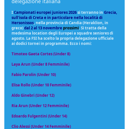
delegazione italiana
I
Campionati europei juniores 2026
si terranno in
Grecia,
sull'isola di Creta e in particolare nella località di
Hersonissos
, nella provincia di Candia (Heraklion, in
greco)
dal 2 al 13 novembre
prossimi
. Si tratta della
medesima location degli Europei a squadre seniores di
agosto. La FSI ha scelto la propria delegazione ufficiale
ai dodici tornei in programma. Ecco i nomi:
Timoteo Gaeta Cortes (Under 8)
Laya Arun (Under 8 Femminile)
Fabio Parolin (Under 10)
Elisa Rollo (Under 10 Femminile)
Aldo Ginebri (Under 12)
Ria Arun (Under 12 Femminile)
Edoardo Fulgentini (Under 14)
Clio Alessi (Under 14 Femminile)