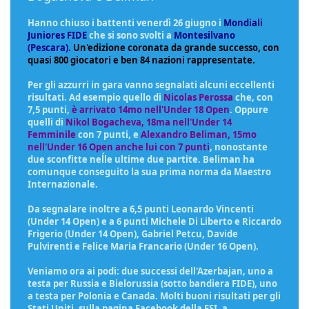
Hanno chiuso i battenti venerdì 26 giugno i
Mondiali
Juniores FIDE
che si sono svolti a
Montesilvano
(Pescara).
Un'edizione coronata da grande successo, con
quasi 800 giocatori e ben 84 nazioni rappresentate.
Per gli azzurri in gara vanno segnalati alcuni eccellenti
risultati. Ad esempio quello di
Nicolas Perossa
che, con
7,5 punti,
è arrivato 14mo nell'Under 18 Open
. Oppure
quelli di
Nikol Bogacheva, 18ma nell'Under 14
Femminile
con 7 punti, e
Alexandro Beliman, 15mo
nell'Under 16 Open anche lui con 7 punti
, nonostante
due sconfitte neĺle ultime due partite. Beliman ha
comunque conseguito la sua prima norma da Maestro
Internazionale.
Da segnalare inoltre a 6,5 punti Leonardo Vincenti
(Under 14 Open) e a 6 punti Michele Di Liberto e Riccardo
Frigerio (Under 14 Open), Gabriel Petcu, Davide
Pulvirenti e Felice Maria Francario (Under 16 Open).
Veniamo ora ai podi: due successi dell'Azerbajan, uno a
testa per Russia e Bielorussia (sotto bandiera FIDE), uno
a testa per Polonia e Canada. Molti buoni risultati per gli
Stati Uniti. sulla pagina Facebook della FSI, a