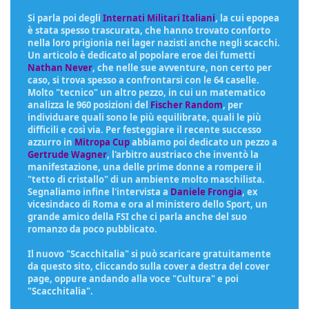
Si parla poi degli
Internati Militari Italiani
, la cui epopea
è stata spesso trascurata, che hanno trovato conforto
nella loro prigionia nei lager nazisti anche negli scacchi.
Un articolo è dedicato al popolare eroe dei fumetti
Nathan Never
, che nelle sue avventure, non certo per
caso, si trova spesso a confrontarsi con le 64 caselle.
Molto "tecnico" un altro pezzo, in cui un matematico
analizza le 960 posizioni del
Fischer Random
, per
individuare quali sono le più equilibrate, quali le più
difficili e così via. Per festeggiare il recente successo
azzurro in
Mitropa Cup
abbiamo poi dedicato un pezzo a
Gertrude Wagner
, l'arbitro austriaco che inventò la
manifestazione, una delle prime donne a rompere il
"tetto di cristallo" di un ambiente molto maschilista.
Segnaliamo infine l'intervista a
Daniele Frongia
, ex
vicesindaco di Roma e ora al ministero dello Sport, un
grande amico della FSI che ci parla anche del suo
romanzo da poco pubblicato.
Il nuovo "Scacchitalia" si può scaricare gratuitamente
da questo sito, cliccando sulla cover a destra del cover
page, oppure andando alla voce "Cultura" e poi
"Scacchitalia".