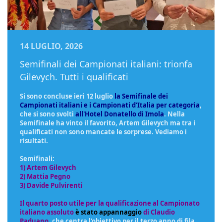
14 LUGLIO, 2026
Semifinali dei Campionati italiani: trionfa
Gilevych. Tutti i qualificati
Si sono concluse ieri 12 luglio
la Semifinale dei
Campionati italiani e i Campionati d'Italia per categoria
,
che si sono svolti
all'Hotel Donatello di Imola
. Nella
Semifinale ha vinto il favorito, Artem Gilevych ma tra i
qualificati non sono mancate le sorprese. Vediamo i
risultati.
Semifinali:
1) Artem Gilevych
2) Mattia Pegno
3) Davide Pulvirenti
Il quarto posto utile per la qualificazione al Campionato
italiano assoluto
è stato appannaggio
di Claudio
Paduano
, che centra l'obiettivo per il terzo anno di fila.