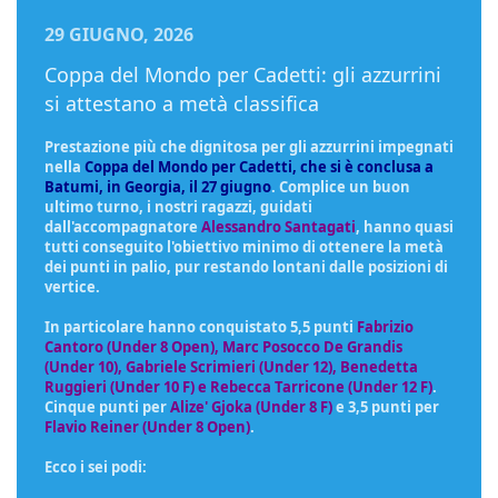
29 GIUGNO, 2026
Coppa del Mondo per Cadetti: gli azzurrini
si attestano a metà classifica
Prestazione più che dignitosa per gli azzurrini impegnati
nella
Coppa del Mondo per Cadetti, che si è conclusa a
Batumi, in Georgia, il 27 giugno
. Complice un buon
ultimo turno, i nostri ragazzi, guidati
dall'accompagnatore
Alessandro Santagati
, hanno quasi
tutti conseguito l'obiettivo minimo di ottenere la metà
dei punti in palio, pur restando lontani dalle posizioni di
vertice.
In particolare hanno conquistato 5,5 punti
Fabrizio
Cantoro (Under
8 Open)
, Marc Posocco De Grandis
(Under 10), Gabriele Scrimieri (Under 12), Benedetta
Ruggieri (Under 10 F) e Rebecca Tarricone (Under 12 F)
.
Cinque punti per
Alize' Gjoka (Under 8 F)
e 3,5 punti per
Flavio Reiner (Under 8 Open)
.
Ecco i sei podi: