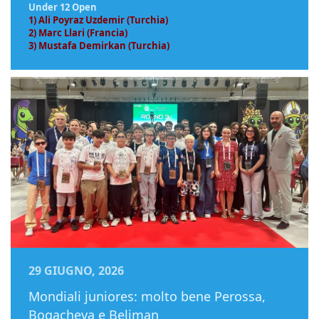
Under 12 Open
1) Ali Poyraz Uzdemir (Turchia)
2) Marc Llari (Francia)
3) Mustafa Demirkan (Turchia)
29 GIUGNO, 2026
Mondiali juniores: molto bene Perossa,
Bogacheva e Beliman