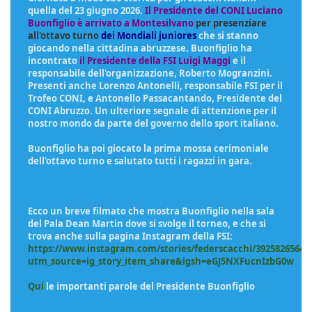
quella del 23 giugno 2026.
Il Presidente del CONI Luciano
Buonfiglio
è arrivato a Montesilvano
per presenziare
all'ottavo turno
dei Mondiali juniores
che si stanno
giocando nella cittadina abruzzese. Buonfiglio ha
incontrato
il Presidente della FSI Luigi Maggi
e il
responsabile dell'organizzazione, Roberto Mogranzini.
Presenti anche Lorenzo Antonelli, responsabile FSI per il
Trofeo CONI, e Antonello Passacantando, Presidente del
CONI Abruzzo. Un ulteriore segnale di attenzione per il
nostro mondo da parte del governo dello sport italiano.
Buonfiglio ha poi giocato la prima mossa cerimoniale
dell'ottavo turno e salutato tutti i ragazzi in gara.
Ecco un breve filmato che mostra Buonfiglio nella sala
del Pala Dean Martin dove si svolge il torneo, e che si
trova anche sulla pagina Instagram della FSI:
https://www.instagram.com/stories/federscacchi/39258265641
utm_source=ig_story_item_share&igsh=eGJ5NXFucnIzbG0w
Qui
le importanti parole del Presidente Buonfiglio