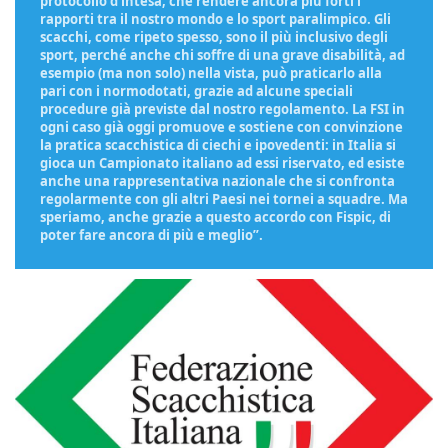
protocollo d’intesa, che rendere ancora più forti i
rapporti tra il nostro mondo e lo sport paralimpico. Gli
scacchi, come ripeto spesso, sono il più inclusivo degli
sport, perché anche chi soffre di una grave disabilità, ad
esempio (ma non solo) nella vista, può praticarlo alla
pari con i normodotati, grazie ad alcune speciali
procedure già previste dal nostro regolamento. La FSI in
ogni caso già oggi promuove e sostiene con convinzione
la pratica scacchistica di ciechi e ipovedenti: in Italia si
gioca un Campionato italiano ad essi riservato, ed esiste
anche una rappresentativa nazionale che si confronta
regolarmente con gli altri Paesi nei tornei a squadre. Ma
speriamo, anche grazie a questo accordo con Fispic, di
poter fare ancora di più e meglio”.