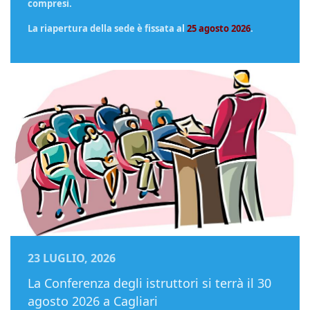
compresi.
La riapertura della sede è fissata al
25 agosto 2026
.
23 LUGLIO, 2026
La Conferenza degli istruttori si terrà il 30
agosto 2026 a Cagliari