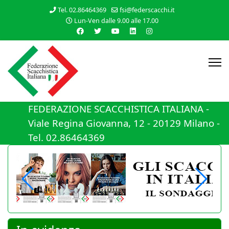
Tel. 02.86464369
fsi@federscacchi.it
Lun-Ven dalle 9.00 alle 17.00
FEDERAZIONE SCACCHISTICA ITALIANA -
Viale Regina Giovanna, 12 - 20129 Milano -
Tel. 02.86464369