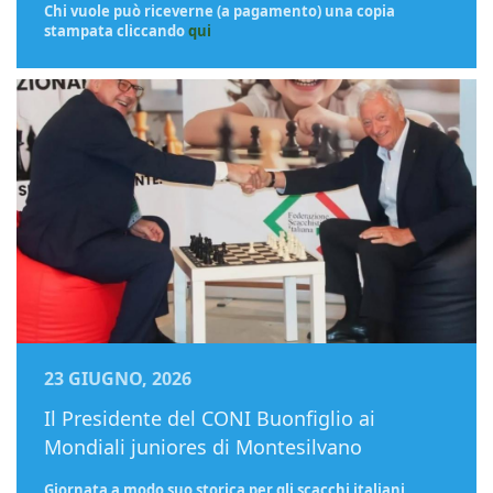
Chi vuole può riceverne (a pagamento) una copia
stampata cliccando
qui
23 GIUGNO, 2026
Il Presidente del CONI Buonfiglio ai
Mondiali juniores di Montesilvano
Giornata a modo suo storica per gli scacchi italiani