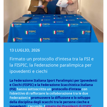
13 LUGLIO, 2026
Firmato un protocollo d'intesa tra la FSI e
la FISPIC, la Federazione paralimpica per
ipovedenti e ciechi
La Federazione Italiana Sport Paralimpici per Ipovedenti
e Ciechi (FISPIC) e la Federazione Scacchistica Italiana
(FSI)
hanno sottoscritto un
protocollo d’intesa
con
l’obiettivo di rafforzare la collaborazione tra le due
Federazioni e
promuovere la diffusione e lo sviluppo
della disciplina degli scacchi tra le persone cieche e
ipovedenti
. L’accordo, f
irmato dai Presidenti di FISPIC