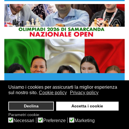
15 GIUGNO, 2026
Usiamo i cookies per assicurarti la miglior esperienza
Olimpiadi di Samarcanda: i convocati delle
sul nostro sito.
Cookie policy
Privacy policy
due Nazionali azzurre
Declina
Accetta i cookie
Sono state diramate le convocazioni per i giocatori che
Parametri cookie:
rappresenteranno l'Italia alle
Olimpiadi degli scacchi
Necessari
Preferenze
Marketing
2026, in programma a Samarcanda (Uzbekistan) dal 15 al
28 settembre
.