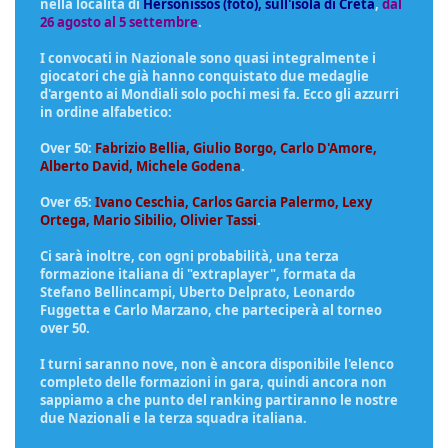
nella località di
Hersonissos (foto), sull'isola di Creta
,
dal
26 agosto al 5 settembre
.
I convocati in Nazionale sono quasi integralmente i
giocatori che già hanno conquistato due medaglie
d'argento ai Mondiali solo pochi mesi fa. Ecco gli azzurri
in ordine alfabetico:
Over 50:
Fabrizio Bellia, Giulio Borgo, Carlo D'Amore,
Alberto David, Michele Godena
.
Over 65:
Ivano Ceschia, Carlos Garcia Palermo, Lexy
Ortega, Mario Sibilio, Olivier Tassi
.
Ci sarà inoltre, con ogni probabilità, una terza
formazione italiana di "extraplayer", formata da
Stefano Bellincampi, Uberto Delprato, Leonardo
Fuggetta e Carlo Marzano, che parteciperà al torneo
over 50.
I turni saranno nove, non è ancora disponibile l'elenco
completo delle formazioni in gara, quindi ancora non
sappiamo a che punto del ranking partiranno le nostre
due Nazionali e la terza squadra italiana.