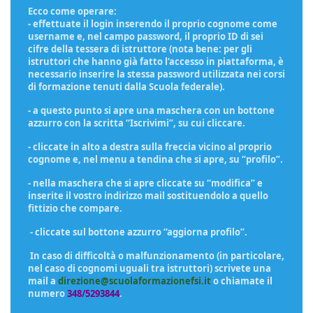
Ecco come operare:
- effettuate il login inserendo il proprio cognome come
username e, nel campo password, il proprio ID di sei
cifre della tessera di istruttore (nota bene: per gli
istruttori che hanno già fatto l’accesso in piattaforma, è
necessario inserire la stessa password utilizzata nei corsi
di formazione tenuti dalla Scuola federale).
- a questo punto si apre una maschera con un bottone
azzurro con la scritta “Iscrivimi”, su cui cliccare.
- cliccate in alto a destra sulla freccia vicino al proprio
cognome e, nel menu a tendina che si apre, su “profilo”.
- nella maschera che si apre cliccate su “modifica” e
inserite il vostro indirizzo mail sostituendolo a quello
fittizio che compare.
- cliccate sul bottone azzurro “aggiorna profilo”.
In caso di difficoltà o malfunzionamento (in particolare,
nel caso di cognomi uguali tra istruttori) scrivete una
mail a
direzione@scuolaformazionefsi.it
o chiamate il
numero
348/5293844
.