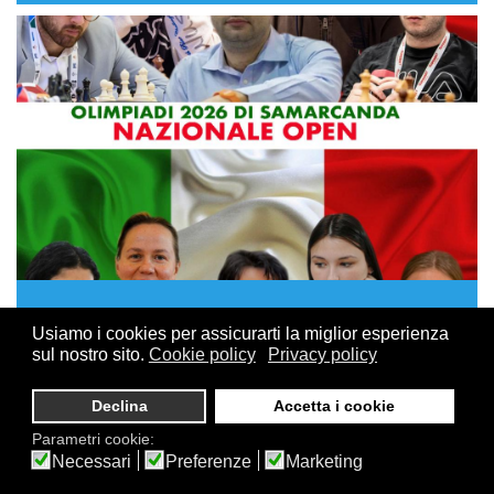
15 GIUGNO, 2026
Usiamo i cookies per assicurarti la miglior esperienza
Olimpiadi di Samarcanda: i convocati delle
sul nostro sito.
Cookie policy
Privacy policy
due Nazionali azzurre
Declina
Accetta i cookie
Sono state diramate le convocazioni per i giocatori che
Parametri cookie:
rappresenteranno l'Italia alle
Olimpiadi degli scacchi
Necessari
Preferenze
Marketing
2026, in programma a Samarcanda (Uzbekistan) dal 15 al
28 settembre
.