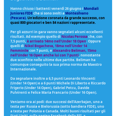
Hanno chiuso i battenti venerdì 26 giugno i
Mondiali
Juniores FIDE
che si sono svolti a
Montesilvano
(Pescara).
Un'edizione coronata da grande successo, con
quasi 800 giocatori e ben 84 nazioni rappresentate.
Per gli azzurri in gara vanno segnalati alcuni eccellenti
risultati. Ad esempio quello di
Nicolas Perossa
che, con
7,5 punti,
è arrivato 14mo nell'Under 18 Open
. Oppure
quelli di
Nikol Bogacheva, 18ma nell'Under 14
Femminile
con 7 punti, e
Alexandro Beliman, 15mo
nell'Under 16 Open anche lui con 7 punti
, nonostante
due sconfitte neĺle ultime due partite. Beliman ha
comunque conseguito la sua prima norma da Maestro
Internazionale.
Da segnalare inoltre a 6,5 punti Leonardo Vincenti
(Under 14 Open) e a 6 punti Michele Di Liberto e Riccardo
Frigerio (Under 14 Open), Gabriel Petcu, Davide
Pulvirenti e Felice Maria Francario (Under 16 Open).
Veniamo ora ai podi: due successi dell'Azerbajan, uno a
testa per Russia e Bielorussia (sotto bandiera FIDE), uno
a testa per Polonia e Canada. Molti buoni risultati per gli
Stati Uniti. sulla pagina Facebook della FSI, a