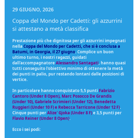
29 GIUGNO, 2026
Coppa del Mondo per Cadetti: gli azzurrini
si attestano a metà classifica
Prestazione più che dignitosa per gli azzurrini impegnati
nella
Coppa del Mondo per Cadetti, che si è conclusa a
Batumi, in Georgia, il 27 giugno
. Complice un buon
ultimo turno, i nostri ragazzi, guidati
dall'accompagnatore
Alessandro Santagati
, hanno quasi
tutti conseguito l'obiettivo minimo di ottenere la metà
dei punti in palio, pur restando lontani dalle posizioni di
vertice.
In particolare hanno conquistato 5,5 punti
Fabrizio
Cantoro (Under
8 Open)
, Marc Posocco De Grandis
(Under 10), Gabriele Scrimieri (Under 12), Benedetta
Ruggieri (Under 10 F) e Rebecca Tarricone (Under 12 F)
.
Cinque punti per
Alize' Gjoka (Under 8 F)
e 3,5 punti per
Flavio Reiner (Under 8 Open)
.
Ecco i sei podi: