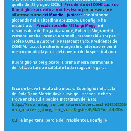
quella del 23 giugno 2026.
Il Presidente del CONI Luciano
Buonfiglio
è arrivato a Montesilvano
per presenziare
all'ottavo turno
dei Mondiali juniores
che si stanno
giocando nella cittadina abruzzese. Buonfiglio ha
incontrato
il Presidente della FSI Luigi Maggi
e il
responsabile dell'organizzazione, Roberto Mogranzini.
Presenti anche Lorenzo Antonelli, responsabile FSI per il
Trofeo CONI, e Antonello Passacantando, Presidente del
CONI Abruzzo. Un ulteriore segnale di attenzione per il
nostro mondo da parte del governo dello sport italiano.
Buonfiglio ha poi giocato la prima mossa cerimoniale
dell'ottavo turno e salutato tutti i ragazzi in gara.
Ecco un breve filmato che mostra Buonfiglio nella sala
del Pala Dean Martin dove si svolge il torneo, e che si
trova anche sulla pagina Instagram della FSI:
https://www.instagram.com/stories/federscacchi/39258265641
utm_source=ig_story_item_share&igsh=eGJ5NXFucnIzbG0w
Qui
le importanti parole del Presidente Buonfiglio