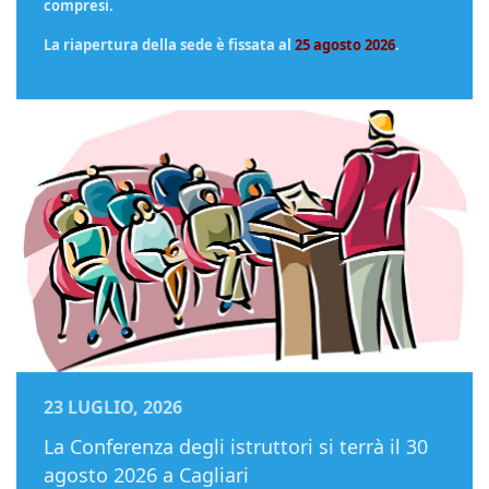
compresi.
La riapertura della sede è fissata al
25 agosto 2026
.
23 LUGLIO, 2026
La Conferenza degli istruttori si terrà il 30
agosto 2026 a Cagliari