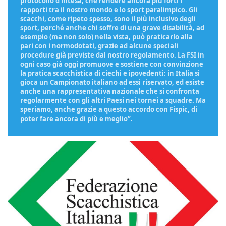
protocollo d’intesa, che rendere ancora più forti i
rapporti tra il nostro mondo e lo sport paralimpico. Gli
scacchi, come ripeto spesso, sono il più inclusivo degli
sport, perché anche chi soffre di una grave disabilità, ad
esempio (ma non solo) nella vista, può praticarlo alla
pari con i normodotati, grazie ad alcune speciali
procedure già previste dal nostro regolamento. La FSI in
ogni caso già oggi promuove e sostiene con convinzione
la pratica scacchistica di ciechi e ipovedenti: in Italia si
gioca un Campionato italiano ad essi riservato, ed esiste
anche una rappresentativa nazionale che si confronta
regolarmente con gli altri Paesi nei tornei a squadre. Ma
speriamo, anche grazie a questo accordo con Fispic, di
poter fare ancora di più e meglio”.