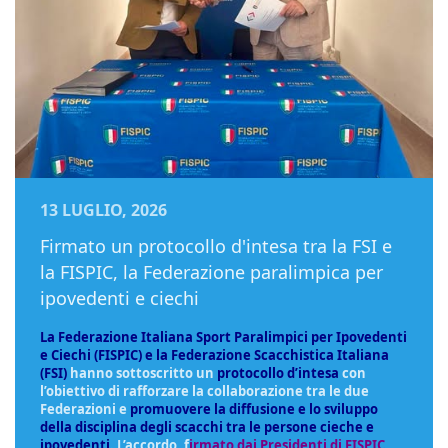
13 LUGLIO, 2026
Firmato un protocollo d'intesa tra la FSI e
la FISPIC, la Federazione paralimpica per
ipovedenti e ciechi
La Federazione Italiana Sport Paralimpici per Ipovedenti
e Ciechi (FISPIC) e la Federazione Scacchistica Italiana
(FSI)
hanno sottoscritto un
protocollo d’intesa
con
l’obiettivo di rafforzare la collaborazione tra le due
Federazioni e
promuovere la diffusione e lo sviluppo
della disciplina degli scacchi tra le persone cieche e
ipovedenti
. L’accordo, f
irmato dai Presidenti di FISPIC