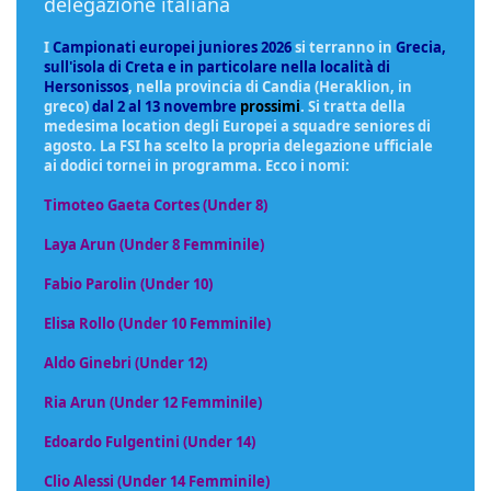
delegazione italiana
I
Campionati europei juniores 2026
si terranno in
Grecia,
sull'isola di Creta e in particolare nella località di
Hersonissos
, nella provincia di Candia (Heraklion, in
greco)
dal 2 al 13 novembre
prossimi
. Si tratta della
medesima location degli Europei a squadre seniores di
agosto. La FSI ha scelto la propria delegazione ufficiale
ai dodici tornei in programma. Ecco i nomi:
Timoteo Gaeta Cortes (Under 8)
Laya Arun (Under 8 Femminile)
Fabio Parolin (Under 10)
Elisa Rollo (Under 10 Femminile)
Aldo Ginebri (Under 12)
Ria Arun (Under 12 Femminile)
Edoardo Fulgentini (Under 14)
Clio Alessi (Under 14 Femminile)