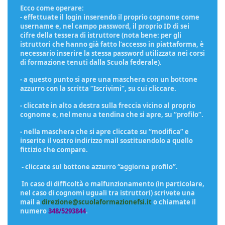
Ecco come operare:
- effettuate il login inserendo il proprio cognome come
username e, nel campo password, il proprio ID di sei
cifre della tessera di istruttore (nota bene: per gli
istruttori che hanno già fatto l’accesso in piattaforma, è
necessario inserire la stessa password utilizzata nei corsi
di formazione tenuti dalla Scuola federale).
- a questo punto si apre una maschera con un bottone
azzurro con la scritta “Iscrivimi”, su cui cliccare.
- cliccate in alto a destra sulla freccia vicino al proprio
cognome e, nel menu a tendina che si apre, su “profilo”.
- nella maschera che si apre cliccate su “modifica” e
inserite il vostro indirizzo mail sostituendolo a quello
fittizio che compare.
- cliccate sul bottone azzurro “aggiorna profilo”.
In caso di difficoltà o malfunzionamento (in particolare,
nel caso di cognomi uguali tra istruttori) scrivete una
mail a
direzione@scuolaformazionefsi.it
o chiamate il
numero
348/5293844
.