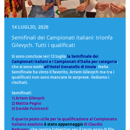
14 LUGLIO, 2026
Semifinali dei Campionati italiani: trionfa
Gilevych. Tutti i qualificati
Si sono concluse ieri 12 luglio
la Semifinale dei
Campionati italiani e i Campionati d'Italia per categoria
,
che si sono svolti
all'Hotel Donatello di Imola
. Nella
Semifinale ha vinto il favorito, Artem Gilevych ma tra i
qualificati non sono mancate le sorprese. Vediamo i
risultati.
Semifinali:
1) Artem Gilevych
2) Mattia Pegno
3) Davide Pulvirenti
Il quarto posto utile per la qualificazione al Campionato
italiano assoluto
è stato appannaggio
di Claudio
Paduano
, che centra l'obiettivo per il terzo anno di fila.