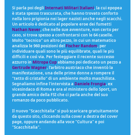
Si parla poi degli
Internati Militari Italiani
, la cui epopea
è stata spesso trascurata, che hanno trovato conforto
nella loro prigionia nei lager nazisti anche negli scacchi.
Un articolo è dedicato al popolare eroe dei fumetti
Nathan Never
, che nelle sue avventure, non certo per
caso, si trova spesso a confrontarsi con le 64 caselle.
Molto "tecnico" un altro pezzo, in cui un matematico
analizza le 960 posizioni del
Fischer Random
, per
individuare quali sono le più equilibrate, quali le più
difficili e così via. Per festeggiare il recente successo
azzurro in
Mitropa Cup
abbiamo poi dedicato un pezzo a
Gertrude Wagner
, l'arbitro austriaco che inventò la
manifestazione, una delle prime donne a rompere il
"tetto di cristallo" di un ambiente molto maschilista.
Segnaliamo infine l'intervista a
Daniele Frongia
, ex
vicesindaco di Roma e ora al ministero dello Sport, un
grande amico della FSI che ci parla anche del suo
romanzo da poco pubblicato.
Il nuovo "Scacchitalia" si può scaricare gratuitamente
da questo sito, cliccando sulla cover a destra del cover
page, oppure andando alla voce "Cultura" e poi
"Scacchitalia".