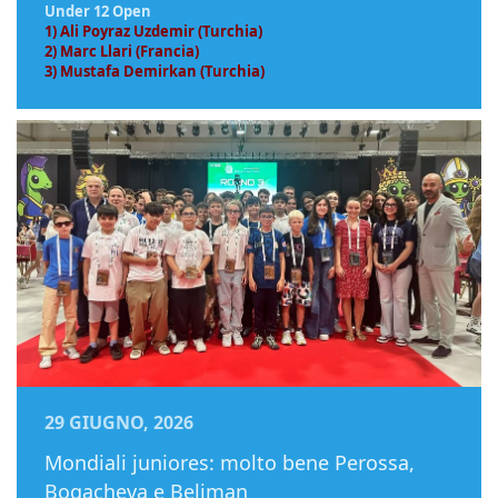
Under 12 Open
1) Ali Poyraz Uzdemir (Turchia)
2) Marc Llari (Francia)
3) Mustafa Demirkan (Turchia)
29 GIUGNO, 2026
Mondiali juniores: molto bene Perossa,
Bogacheva e Beliman