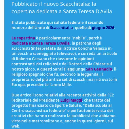
Pubblicato il nuovo Scacchitalia: la
copertina dedicata a Santa Teresa D'Avila
E' stato pubblicato qui sul sito federale il secondo
numero dell'anno di
Scacchitalia
, quello di
giugno 2026
.
La copertina
è particolarmente "nobile", perché
dedicata a Santa Teresa D'Avila
, la patrona degli
scacchisti (interpretata dall'attrice Concha Velasco in
un vecchio sceneggiato televisivo), e correda un articolo
di Roberto Cassano che riassume le opinioni
contrastanti dei religiosi e dei Dottori della Chiesa sul
nostro gioco. A questi Santi si aggiunge
San Gennadio
, il
religioso spagnolo che fu, secondo la leggenda, il
proprietario del più antico set di scacchi mai ritrovato in
Europa, precedente l'anno Mille.
Due articoli sono relativi alla recente attività della FSI:
l'editoriale del Presidente
Luigi Maggi
, che tratta del
progetto finanziato da Sport e Salute, "Dalla scuola al
Centro scacchistico federale" e poi l'autointervista dei
creativi che hanno realizzato la pubblicità che abbiamo
visto nelle metropolitane e, anche in questi giorni, sul
web.