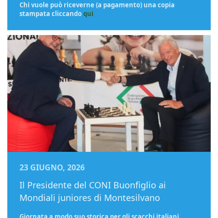
Chi vuole può riceverne (a pagamento) una copia
stampata cliccando
qui
23 GIUGNO, 2026
Il Presidente del CONI Buonfiglio ai
Mondiali juniores di Montesilvano
Giornata a modo suo storica per gli scacchi italiani