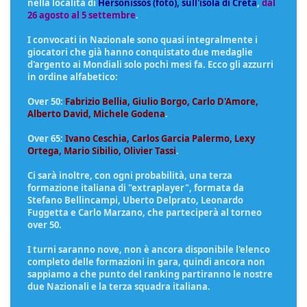
nella località di
Hersonissos (foto), sull'isola di Creta
,
dal
26 agosto al 5 settembre
.
I convocati in Nazionale sono quasi integralmente i
giocatori che già hanno conquistato due medaglie
d'argento ai Mondiali solo pochi mesi fa. Ecco gli azzurri
in ordine alfabetico:
Over 50:
Fabrizio Bellia, Giulio Borgo, Carlo D'Amore,
Alberto David, Michele Godena
.
Over 65:
Ivano Ceschia, Carlos Garcia Palermo, Lexy
Ortega, Mario Sibilio, Olivier Tassi
.
Ci sarà inoltre, con ogni probabilità, una terza
formazione italiana di "extraplayer", formata da
Stefano Bellincampi, Uberto Delprato, Leonardo
Fuggetta e Carlo Marzano, che parteciperà al torneo
over 50.
I turni saranno nove, non è ancora disponibile l'elenco
completo delle formazioni in gara, quindi ancora non
sappiamo a che punto del ranking partiranno le nostre
due Nazionali e la terza squadra italiana.