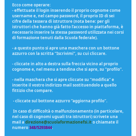
Ecco come operare:
- effettuate il login inserendo il proprio cognome come
username e, nel campo password, il proprio ID di sei
cifre della tessera di istruttore (nota bene: per gli
istruttori che hanno già fatto l’accesso in piattaforma, è
necessario inserire la stessa password utilizzata nei corsi
di formazione tenuti dalla Scuola federale).
- a questo punto si apre una maschera con un bottone
azzurro con la scritta “Iscrivimi”, su cui cliccare.
- cliccate in alto a destra sulla freccia vicino al proprio
cognome e, nel menu a tendina che si apre, su “profilo”.
- nella maschera che si apre cliccate su “modifica” e
inserite il vostro indirizzo mail sostituendolo a quello
fittizio che compare.
- cliccate sul bottone azzurro “aggiorna profilo”.
In caso di difficoltà o malfunzionamento (in particolare,
nel caso di cognomi uguali tra istruttori) scrivete una
mail a
direzione@scuolaformazionefsi.it
o chiamate il
numero
348/5293844
.