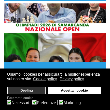
15 GIUGNO, 2026
Usiamo i cookies per assicurarti la miglior esperienza
Olimpiadi di Samarcanda: i convocati delle
sul nostro sito.
Cookie policy
Privacy policy
due Nazionali azzurre
Declina
Accetta i cookie
Sono state diramate le convocazioni per i giocatori che
Parametri cookie:
rappresenteranno l'Italia alle
Olimpiadi degli scacchi
Necessari
Preferenze
Marketing
2026, in programma a Samarcanda (Uzbekistan) dal 15 al
28 settembre
.