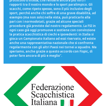
protocollo d’intesa, che rendere ancora più forti i
rapporti tra il nostro mondo e lo sport paralimpico. Gli
scacchi, come ripeto spesso, sono il più inclusivo degli
sport, perché anche chi soffre di una grave disabilità, ad
esempio (ma non solo) nella vista, può praticarlo alla
pari con i normodotati, grazie ad alcune speciali
procedure già previste dal nostro regolamento. La FSI in
ogni caso già oggi promuove e sostiene con convinzione
la pratica scacchistica di ciechi e ipovedenti: in Italia si
gioca un Campionato italiano ad essi riservato, ed esiste
anche una rappresentativa nazionale che si confronta
regolarmente con gli altri Paesi nei tornei a squadre. Ma
speriamo, anche grazie a questo accordo con Fispic, di
poter fare ancora di più e meglio”.