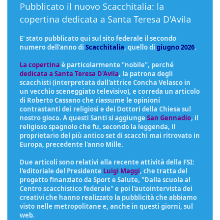
Pubblicato il nuovo Scacchitalia: la
copertina dedicata a Santa Teresa D'Avila
E' stato pubblicato qui sul sito federale il secondo
numero dell'anno di
Scacchitalia
, quello di
giugno 2026
.
La copertina
è particolarmente "nobile", perché
dedicata a Santa Teresa D'Avila
, la patrona degli
scacchisti (interpretata dall'attrice Concha Velasco in
un vecchio sceneggiato televisivo), e correda un articolo
di Roberto Cassano che riassume le opinioni
contrastanti dei religiosi e dei Dottori della Chiesa sul
nostro gioco. A questi Santi si aggiunge
San Gennadio
, il
religioso spagnolo che fu, secondo la leggenda, il
proprietario del più antico set di scacchi mai ritrovato in
Europa, precedente l'anno Mille.
Due articoli sono relativi alla recente attività della FSI:
l'editoriale del Presidente
Luigi Maggi
, che tratta del
progetto finanziato da Sport e Salute, "Dalla scuola al
Centro scacchistico federale" e poi l'autointervista dei
creativi che hanno realizzato la pubblicità che abbiamo
visto nelle metropolitane e, anche in questi giorni, sul
web.