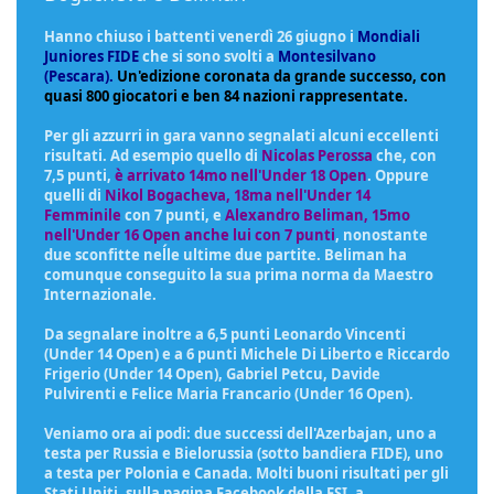
Hanno chiuso i battenti venerdì 26 giugno i
Mondiali
Juniores FIDE
che si sono svolti a
Montesilvano
(Pescara).
Un'edizione coronata da grande successo, con
quasi 800 giocatori e ben 84 nazioni rappresentate.
Per gli azzurri in gara vanno segnalati alcuni eccellenti
risultati. Ad esempio quello di
Nicolas Perossa
che, con
7,5 punti,
è arrivato 14mo nell'Under 18 Open
. Oppure
quelli di
Nikol Bogacheva, 18ma nell'Under 14
Femminile
con 7 punti, e
Alexandro Beliman, 15mo
nell'Under 16 Open anche lui con 7 punti
, nonostante
due sconfitte neĺle ultime due partite. Beliman ha
comunque conseguito la sua prima norma da Maestro
Internazionale.
Da segnalare inoltre a 6,5 punti Leonardo Vincenti
(Under 14 Open) e a 6 punti Michele Di Liberto e Riccardo
Frigerio (Under 14 Open), Gabriel Petcu, Davide
Pulvirenti e Felice Maria Francario (Under 16 Open).
Veniamo ora ai podi: due successi dell'Azerbajan, uno a
testa per Russia e Bielorussia (sotto bandiera FIDE), uno
a testa per Polonia e Canada. Molti buoni risultati per gli
Stati Uniti. sulla pagina Facebook della FSI, a