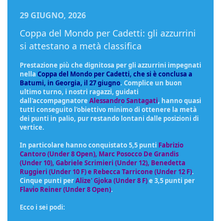
29 GIUGNO, 2026
Coppa del Mondo per Cadetti: gli azzurrini
si attestano a metà classifica
Prestazione più che dignitosa per gli azzurrini impegnati
nella
Coppa del Mondo per Cadetti, che si è conclusa a
Batumi, in Georgia, il 27 giugno
. Complice un buon
ultimo turno, i nostri ragazzi, guidati
dall'accompagnatore
Alessandro Santagati
, hanno quasi
tutti conseguito l'obiettivo minimo di ottenere la metà
dei punti in palio, pur restando lontani dalle posizioni di
vertice.
In particolare hanno conquistato 5,5 punti
Fabrizio
Cantoro (Under
8 Open)
, Marc Posocco De Grandis
(Under 10), Gabriele Scrimieri (Under 12), Benedetta
Ruggieri (Under 10 F) e Rebecca Tarricone (Under 12 F)
.
Cinque punti per
Alize' Gjoka (Under 8 F)
e 3,5 punti per
Flavio Reiner (Under 8 Open)
.
Ecco i sei podi: