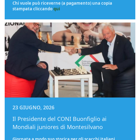
Chi vuole può riceverne (a pagamento) una copia
stampata cliccando
qui
23 GIUGNO, 2026
Il Presidente del CONI Buonfiglio ai
Mondiali juniores di Montesilvano
Giornata a modo suo storica per gli scacchi italiani