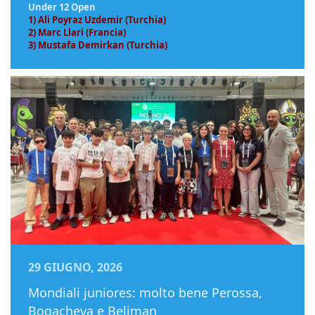
Under 12 Open
1) Ali Poyraz Uzdemir (Turchia)
2) Marc Llari (Francia)
3) Mustafa Demirkan (Turchia)
29 GIUGNO, 2026
Mondiali juniores: molto bene Perossa,
Bogacheva e Beliman