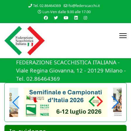
Tel. 02.86464369
fsi@federscacchi.it
Lun-Ven dalle 9.00 alle 17.00
FEDERAZIONE SCACCHISTICA ITALIANA -
Viale Regina Giovanna, 12 - 20129 Milano -
Tel. 02.86464369