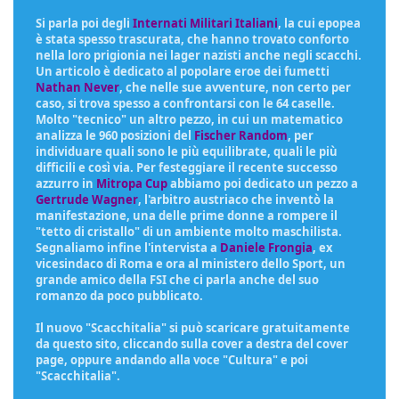
Si parla poi degli
Internati Militari Italiani
, la cui epopea
è stata spesso trascurata, che hanno trovato conforto
nella loro prigionia nei lager nazisti anche negli scacchi.
Un articolo è dedicato al popolare eroe dei fumetti
Nathan Never
, che nelle sue avventure, non certo per
caso, si trova spesso a confrontarsi con le 64 caselle.
Molto "tecnico" un altro pezzo, in cui un matematico
analizza le 960 posizioni del
Fischer Random
, per
individuare quali sono le più equilibrate, quali le più
difficili e così via. Per festeggiare il recente successo
azzurro in
Mitropa Cup
abbiamo poi dedicato un pezzo a
Gertrude Wagner
, l'arbitro austriaco che inventò la
manifestazione, una delle prime donne a rompere il
"tetto di cristallo" di un ambiente molto maschilista.
Segnaliamo infine l'intervista a
Daniele Frongia
, ex
vicesindaco di Roma e ora al ministero dello Sport, un
grande amico della FSI che ci parla anche del suo
romanzo da poco pubblicato.
Il nuovo "Scacchitalia" si può scaricare gratuitamente
da questo sito, cliccando sulla cover a destra del cover
page, oppure andando alla voce "Cultura" e poi
"Scacchitalia".