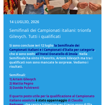
14 LUGLIO, 2026
Semifinali dei Campionati italiani: trionfa
Gilevych. Tutti i qualificati
Si sono concluse ieri 12 luglio
la Semifinale dei
Campionati italiani e i Campionati d'Italia per categoria
,
che si sono svolti
all'Hotel Donatello di Imola
. Nella
Semifinale ha vinto il favorito, Artem Gilevych ma tra i
qualificati non sono mancate le sorprese. Vediamo i
risultati.
Semifinali:
1) Artem Gilevych
2) Mattia Pegno
3) Davide Pulvirenti
Il quarto posto utile per la qualificazione al Campionato
italiano assoluto
è stato appannaggio
di Claudio
Paduano
, che centra l'obiettivo per il terzo anno di fila.