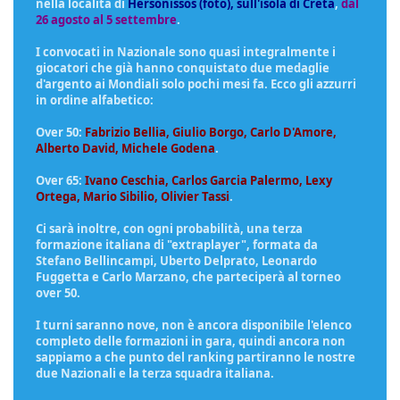
nella località di
Hersonissos (foto), sull'isola di Creta
,
dal
26 agosto al 5 settembre
.
I convocati in Nazionale sono quasi integralmente i
giocatori che già hanno conquistato due medaglie
d'argento ai Mondiali solo pochi mesi fa. Ecco gli azzurri
in ordine alfabetico:
Over 50:
Fabrizio Bellia, Giulio Borgo, Carlo D'Amore,
Alberto David, Michele Godena
.
Over 65:
Ivano Ceschia, Carlos Garcia Palermo, Lexy
Ortega, Mario Sibilio, Olivier Tassi
.
Ci sarà inoltre, con ogni probabilità, una terza
formazione italiana di "extraplayer", formata da
Stefano Bellincampi, Uberto Delprato, Leonardo
Fuggetta e Carlo Marzano, che parteciperà al torneo
over 50.
I turni saranno nove, non è ancora disponibile l'elenco
completo delle formazioni in gara, quindi ancora non
sappiamo a che punto del ranking partiranno le nostre
due Nazionali e la terza squadra italiana.