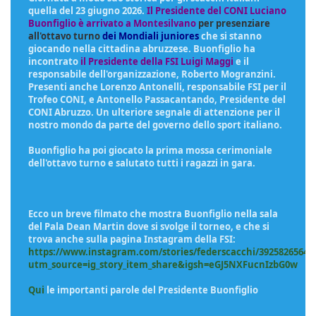
quella del 23 giugno 2026.
Il Presidente del CONI Luciano
Buonfiglio
è arrivato a Montesilvano
per presenziare
all'ottavo turno
dei Mondiali juniores
che si stanno
giocando nella cittadina abruzzese. Buonfiglio ha
incontrato
il Presidente della FSI Luigi Maggi
e il
responsabile dell'organizzazione, Roberto Mogranzini.
Presenti anche Lorenzo Antonelli, responsabile FSI per il
Trofeo CONI, e Antonello Passacantando, Presidente del
CONI Abruzzo. Un ulteriore segnale di attenzione per il
nostro mondo da parte del governo dello sport italiano.
Buonfiglio ha poi giocato la prima mossa cerimoniale
dell'ottavo turno e salutato tutti i ragazzi in gara.
Ecco un breve filmato che mostra Buonfiglio nella sala
del Pala Dean Martin dove si svolge il torneo, e che si
trova anche sulla pagina Instagram della FSI:
https://www.instagram.com/stories/federscacchi/39258265641
utm_source=ig_story_item_share&igsh=eGJ5NXFucnIzbG0w
Qui
le importanti parole del Presidente Buonfiglio