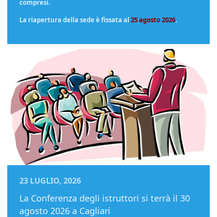
compresi.
La riapertura della sede è fissata al
25 agosto 2026
.
23 LUGLIO, 2026
La Conferenza degli istruttori si terrà il 30
agosto 2026 a Cagliari