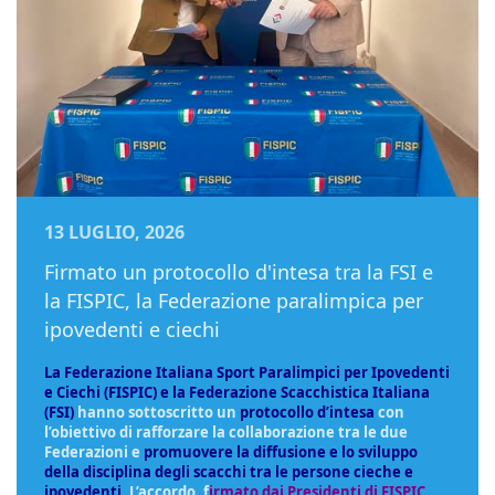
13 LUGLIO, 2026
Firmato un protocollo d'intesa tra la FSI e
la FISPIC, la Federazione paralimpica per
ipovedenti e ciechi
La Federazione Italiana Sport Paralimpici per Ipovedenti
e Ciechi (FISPIC) e la Federazione Scacchistica Italiana
(FSI)
hanno sottoscritto un
protocollo d’intesa
con
l’obiettivo di rafforzare la collaborazione tra le due
Federazioni e
promuovere la diffusione e lo sviluppo
della disciplina degli scacchi tra le persone cieche e
ipovedenti
. L’accordo, f
irmato dai Presidenti di FISPIC