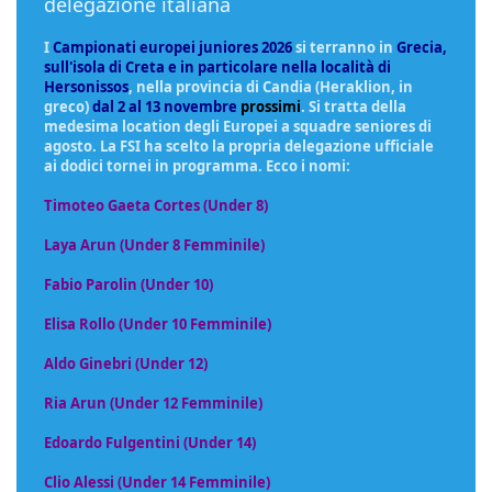
delegazione italiana
I
Campionati europei juniores 2026
si terranno in
Grecia,
sull'isola di Creta e in particolare nella località di
Hersonissos
, nella provincia di Candia (Heraklion, in
greco)
dal 2 al 13 novembre
prossimi
. Si tratta della
medesima location degli Europei a squadre seniores di
agosto. La FSI ha scelto la propria delegazione ufficiale
ai dodici tornei in programma. Ecco i nomi:
Timoteo Gaeta Cortes (Under 8)
Laya Arun (Under 8 Femminile)
Fabio Parolin (Under 10)
Elisa Rollo (Under 10 Femminile)
Aldo Ginebri (Under 12)
Ria Arun (Under 12 Femminile)
Edoardo Fulgentini (Under 14)
Clio Alessi (Under 14 Femminile)