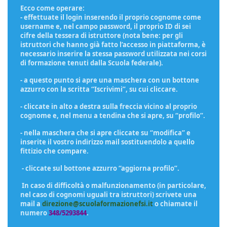
Ecco come operare:
- effettuate il login inserendo il proprio cognome come
username e, nel campo password, il proprio ID di sei
cifre della tessera di istruttore (nota bene: per gli
istruttori che hanno già fatto l’accesso in piattaforma, è
necessario inserire la stessa password utilizzata nei corsi
di formazione tenuti dalla Scuola federale).
- a questo punto si apre una maschera con un bottone
azzurro con la scritta “Iscrivimi”, su cui cliccare.
- cliccate in alto a destra sulla freccia vicino al proprio
cognome e, nel menu a tendina che si apre, su “profilo”.
- nella maschera che si apre cliccate su “modifica” e
inserite il vostro indirizzo mail sostituendolo a quello
fittizio che compare.
- cliccate sul bottone azzurro “aggiorna profilo”.
In caso di difficoltà o malfunzionamento (in particolare,
nel caso di cognomi uguali tra istruttori) scrivete una
mail a
direzione@scuolaformazionefsi.it
o chiamate il
numero
348/5293844
.