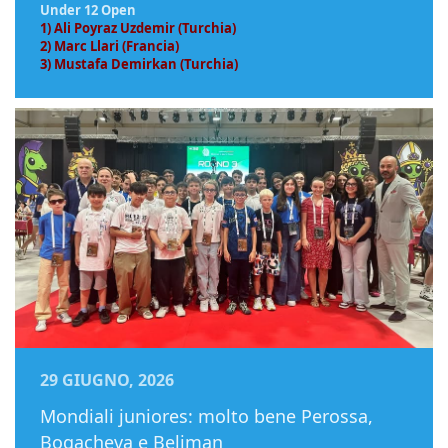
Under 12 Open
1) Ali Poyraz Uzdemir (Turchia)
2) Marc Llari (Francia)
3) Mustafa Demirkan (Turchia)
29 GIUGNO, 2026
Mondiali juniores: molto bene Perossa,
Bogacheva e Beliman