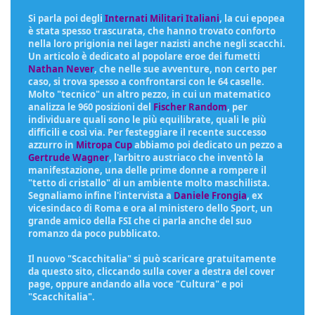
Si parla poi degli
Internati Militari Italiani
, la cui epopea
è stata spesso trascurata, che hanno trovato conforto
nella loro prigionia nei lager nazisti anche negli scacchi.
Un articolo è dedicato al popolare eroe dei fumetti
Nathan Never
, che nelle sue avventure, non certo per
caso, si trova spesso a confrontarsi con le 64 caselle.
Molto "tecnico" un altro pezzo, in cui un matematico
analizza le 960 posizioni del
Fischer Random
, per
individuare quali sono le più equilibrate, quali le più
difficili e così via. Per festeggiare il recente successo
azzurro in
Mitropa Cup
abbiamo poi dedicato un pezzo a
Gertrude Wagner
, l'arbitro austriaco che inventò la
manifestazione, una delle prime donne a rompere il
"tetto di cristallo" di un ambiente molto maschilista.
Segnaliamo infine l'intervista a
Daniele Frongia
, ex
vicesindaco di Roma e ora al ministero dello Sport, un
grande amico della FSI che ci parla anche del suo
romanzo da poco pubblicato.
Il nuovo "Scacchitalia" si può scaricare gratuitamente
da questo sito, cliccando sulla cover a destra del cover
page, oppure andando alla voce "Cultura" e poi
"Scacchitalia".