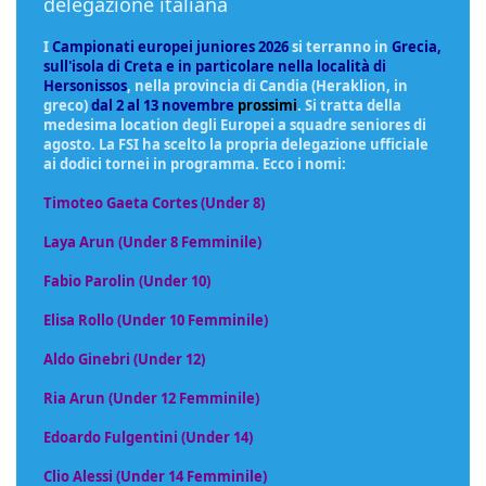
delegazione italiana
I
Campionati europei juniores 2026
si terranno in
Grecia,
sull'isola di Creta e in particolare nella località di
Hersonissos
, nella provincia di Candia (Heraklion, in
greco)
dal 2 al 13 novembre
prossimi
. Si tratta della
medesima location degli Europei a squadre seniores di
agosto. La FSI ha scelto la propria delegazione ufficiale
ai dodici tornei in programma. Ecco i nomi:
Timoteo Gaeta Cortes (Under 8)
Laya Arun (Under 8 Femminile)
Fabio Parolin (Under 10)
Elisa Rollo (Under 10 Femminile)
Aldo Ginebri (Under 12)
Ria Arun (Under 12 Femminile)
Edoardo Fulgentini (Under 14)
Clio Alessi (Under 14 Femminile)