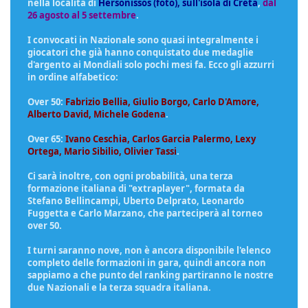
nella località di
Hersonissos (foto), sull'isola di Creta
,
dal
26 agosto al 5 settembre
.
I convocati in Nazionale sono quasi integralmente i
giocatori che già hanno conquistato due medaglie
d'argento ai Mondiali solo pochi mesi fa. Ecco gli azzurri
in ordine alfabetico:
Over 50:
Fabrizio Bellia, Giulio Borgo, Carlo D'Amore,
Alberto David, Michele Godena
.
Over 65:
Ivano Ceschia, Carlos Garcia Palermo, Lexy
Ortega, Mario Sibilio, Olivier Tassi
.
Ci sarà inoltre, con ogni probabilità, una terza
formazione italiana di "extraplayer", formata da
Stefano Bellincampi, Uberto Delprato, Leonardo
Fuggetta e Carlo Marzano, che parteciperà al torneo
over 50.
I turni saranno nove, non è ancora disponibile l'elenco
completo delle formazioni in gara, quindi ancora non
sappiamo a che punto del ranking partiranno le nostre
due Nazionali e la terza squadra italiana.