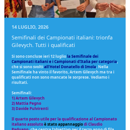
14 LUGLIO, 2026
Semifinali dei Campionati italiani: trionfa
Gilevych. Tutti i qualificati
Si sono concluse ieri 12 luglio
la Semifinale dei
Campionati italiani e i Campionati d'Italia per categoria
,
che si sono svolti
all'Hotel Donatello di Imola
. Nella
Semifinale ha vinto il favorito, Artem Gilevych ma tra i
qualificati non sono mancate le sorprese. Vediamo i
risultati.
Semifinali:
1) Artem Gilevych
2) Mattia Pegno
3) Davide Pulvirenti
Il quarto posto utile per la qualificazione al Campionato
italiano assoluto
è stato appannaggio
di Claudio
Paduano
, che centra l'obiettivo per il terzo anno di fila.