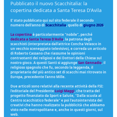
Pubblicato il nuovo Scacchitalia: la
copertina dedicata a Santa Teresa D'Avila
E' stato pubblicato qui sul sito federale il secondo
numero dell'anno di
Scacchitalia
, quello di
giugno 2026
.
La copertina
è particolarmente "nobile", perché
dedicata a Santa Teresa D'Avila
, la patrona degli
scacchisti (interpretata dall'attrice Concha Velasco in
un vecchio sceneggiato televisivo), e correda un articolo
di Roberto Cassano che riassume le opinioni
contrastanti dei religiosi e dei Dottori della Chiesa sul
nostro gioco. A questi Santi si aggiunge
San Gennadio
, il
religioso spagnolo che fu, secondo la leggenda, il
proprietario del più antico set di scacchi mai ritrovato in
Europa, precedente l'anno Mille.
Due articoli sono relativi alla recente attività della FSI:
l'editoriale del Presidente
Luigi Maggi
, che tratta del
progetto finanziato da Sport e Salute, "Dalla scuola al
Centro scacchistico federale" e poi l'autointervista dei
creativi che hanno realizzato la pubblicità che abbiamo
visto nelle metropolitane e, anche in questi giorni, sul
web.