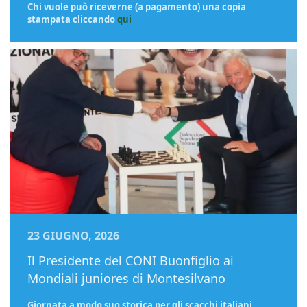
Chi vuole può riceverne (a pagamento) una copia
stampata cliccando
qui
23 GIUGNO, 2026
Il Presidente del CONI Buonfiglio ai
Mondiali juniores di Montesilvano
Giornata a modo suo storica per gli scacchi italiani