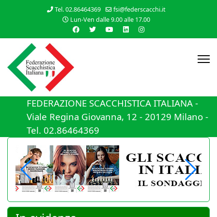
Tel. 02.86464369
fsi@federscacchi.it
Lun-Ven dalle 9.00 alle 17.00
FEDERAZIONE SCACCHISTICA ITALIANA -
Viale Regina Giovanna, 12 - 20129 Milano -
Tel. 02.86464369