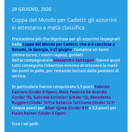
29 GIUGNO, 2026
Coppa del Mondo per Cadetti: gli azzurrini
si attestano a metà classifica
Prestazione più che dignitosa per gli azzurrini impegnati
nella
Coppa del Mondo per Cadetti, che si è conclusa a
Batumi, in Georgia, il 27 giugno
. Complice un buon
ultimo turno, i nostri ragazzi, guidati
dall'accompagnatore
Alessandro Santagati
, hanno quasi
tutti conseguito l'obiettivo minimo di ottenere la metà
dei punti in palio, pur restando lontani dalle posizioni di
vertice.
In particolare hanno conquistato 5,5 punti
Fabrizio
Cantoro (Under
8 Open)
, Marc Posocco De Grandis
(Under 10), Gabriele Scrimieri (Under 12), Benedetta
Ruggieri (Under 10 F) e Rebecca Tarricone (Under 12 F)
.
Cinque punti per
Alize' Gjoka (Under 8 F)
e 3,5 punti per
Flavio Reiner (Under 8 Open)
.
Ecco i sei podi: