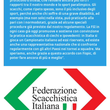
protocollo d’intesa, che rendere ancora più forti i
rapporti tra il nostro mondo e lo sport paralimpico. Gli
scacchi, come ripeto spesso, sono il più inclusivo degli
sport, perché anche chi soffre di una grave disabilità, ad
esempio (ma non solo) nella vista, può praticarlo alla
pari con i normodotati, grazie ad alcune speciali
procedure già previste dal nostro regolamento. La FSI in
ogni caso già oggi promuove e sostiene con convinzione
la pratica scacchistica di ciechi e ipovedenti: in Italia si
gioca un Campionato italiano ad essi riservato, ed esiste
anche una rappresentativa nazionale che si confronta
regolarmente con gli altri Paesi nei tornei a squadre. Ma
speriamo, anche grazie a questo accordo con Fispic, di
poter fare ancora di più e meglio”.