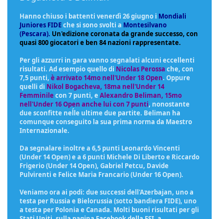
Hanno chiuso i battenti venerdì 26 giugno i
Mondiali
Juniores FIDE
che si sono svolti a
Montesilvano
(Pescara).
Un'edizione coronata da grande successo, con
quasi 800 giocatori e ben 84 nazioni rappresentate.
Per gli azzurri in gara vanno segnalati alcuni eccellenti
risultati. Ad esempio quello di
Nicolas Perossa
che, con
7,5 punti,
è arrivato 14mo nell'Under 18 Open
. Oppure
quelli di
Nikol Bogacheva, 18ma nell'Under 14
Femminile
con 7 punti, e
Alexandro Beliman, 15mo
nell'Under 16 Open anche lui con 7 punti
, nonostante
due sconfitte neĺle ultime due partite. Beliman ha
comunque conseguito la sua prima norma da Maestro
Internazionale.
Da segnalare inoltre a 6,5 punti Leonardo Vincenti
(Under 14 Open) e a 6 punti Michele Di Liberto e Riccardo
Frigerio (Under 14 Open), Gabriel Petcu, Davide
Pulvirenti e Felice Maria Francario (Under 16 Open).
Veniamo ora ai podi: due successi dell'Azerbajan, uno a
testa per Russia e Bielorussia (sotto bandiera FIDE), uno
a testa per Polonia e Canada. Molti buoni risultati per gli
Stati Uniti. sulla pagina Facebook della FSI, a