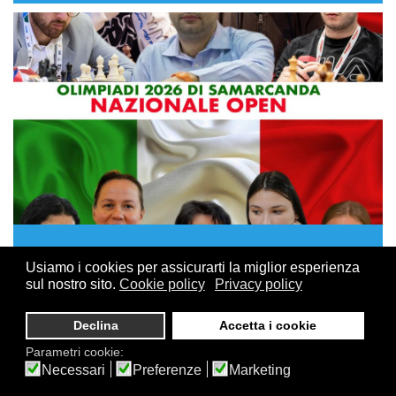
15 GIUGNO, 2026
Usiamo i cookies per assicurarti la miglior esperienza
Olimpiadi di Samarcanda: i convocati delle
sul nostro sito.
Cookie policy
Privacy policy
due Nazionali azzurre
Declina
Accetta i cookie
Sono state diramate le convocazioni per i giocatori che
Parametri cookie:
rappresenteranno l'Italia alle
Olimpiadi degli scacchi
Necessari
Preferenze
Marketing
2026, in programma a Samarcanda (Uzbekistan) dal 15 al
28 settembre
.