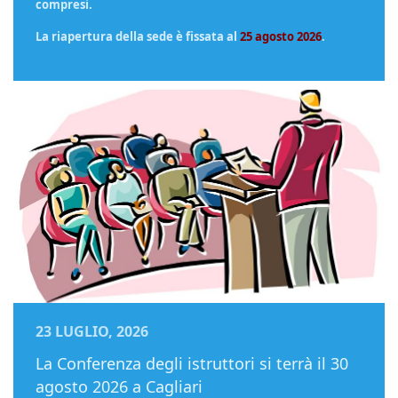
compresi.
La riapertura della sede è fissata al
25 agosto 2026
.
23 LUGLIO, 2026
La Conferenza degli istruttori si terrà il 30
agosto 2026 a Cagliari