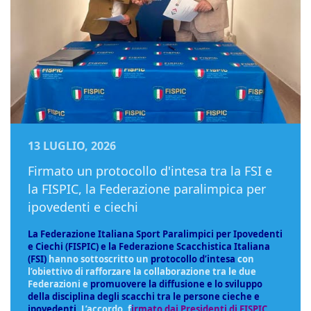
13 LUGLIO, 2026
Firmato un protocollo d'intesa tra la FSI e
la FISPIC, la Federazione paralimpica per
ipovedenti e ciechi
La Federazione Italiana Sport Paralimpici per Ipovedenti
e Ciechi (FISPIC) e la Federazione Scacchistica Italiana
(FSI)
hanno sottoscritto un
protocollo d’intesa
con
l’obiettivo di rafforzare la collaborazione tra le due
Federazioni e
promuovere la diffusione e lo sviluppo
della disciplina degli scacchi tra le persone cieche e
ipovedenti
. L’accordo, f
irmato dai Presidenti di FISPIC