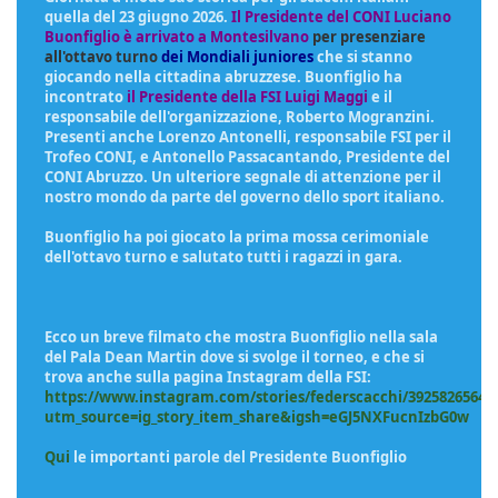
quella del 23 giugno 2026.
Il Presidente del CONI Luciano
Buonfiglio
è arrivato a Montesilvano
per presenziare
all'ottavo turno
dei Mondiali juniores
che si stanno
giocando nella cittadina abruzzese. Buonfiglio ha
incontrato
il Presidente della FSI Luigi Maggi
e il
responsabile dell'organizzazione, Roberto Mogranzini.
Presenti anche Lorenzo Antonelli, responsabile FSI per il
Trofeo CONI, e Antonello Passacantando, Presidente del
CONI Abruzzo. Un ulteriore segnale di attenzione per il
nostro mondo da parte del governo dello sport italiano.
Buonfiglio ha poi giocato la prima mossa cerimoniale
dell'ottavo turno e salutato tutti i ragazzi in gara.
Ecco un breve filmato che mostra Buonfiglio nella sala
del Pala Dean Martin dove si svolge il torneo, e che si
trova anche sulla pagina Instagram della FSI:
https://www.instagram.com/stories/federscacchi/39258265641
utm_source=ig_story_item_share&igsh=eGJ5NXFucnIzbG0w
Qui
le importanti parole del Presidente Buonfiglio