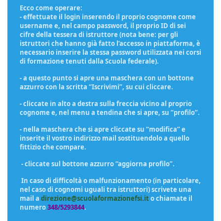
Ecco come operare:
- effettuate il login inserendo il proprio cognome come
username e, nel campo password, il proprio ID di sei
cifre della tessera di istruttore (nota bene: per gli
istruttori che hanno già fatto l’accesso in piattaforma, è
necessario inserire la stessa password utilizzata nei corsi
di formazione tenuti dalla Scuola federale).
- a questo punto si apre una maschera con un bottone
azzurro con la scritta “Iscrivimi”, su cui cliccare.
- cliccate in alto a destra sulla freccia vicino al proprio
cognome e, nel menu a tendina che si apre, su “profilo”.
- nella maschera che si apre cliccate su “modifica” e
inserite il vostro indirizzo mail sostituendolo a quello
fittizio che compare.
- cliccate sul bottone azzurro “aggiorna profilo”.
In caso di difficoltà o malfunzionamento (in particolare,
nel caso di cognomi uguali tra istruttori) scrivete una
mail a
direzione@scuolaformazionefsi.it
o chiamate il
numero
348/5293844
.