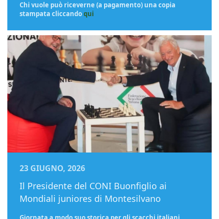
Chi vuole può riceverne (a pagamento) una copia
stampata cliccando
qui
23 GIUGNO, 2026
Il Presidente del CONI Buonfiglio ai
Mondiali juniores di Montesilvano
Giornata a modo suo storica per gli scacchi italiani