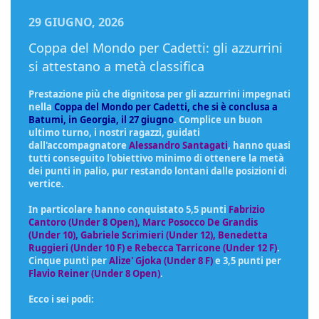
29 GIUGNO, 2026
Coppa del Mondo per Cadetti: gli azzurrini
si attestano a metà classifica
Prestazione più che dignitosa per gli azzurrini impegnati
nella
Coppa del Mondo per Cadetti, che si è conclusa a
Batumi, in Georgia, il 27 giugno
. Complice un buon
ultimo turno, i nostri ragazzi, guidati
dall'accompagnatore
Alessandro Santagati
, hanno quasi
tutti conseguito l'obiettivo minimo di ottenere la metà
dei punti in palio, pur restando lontani dalle posizioni di
vertice.
In particolare hanno conquistato 5,5 punti
Fabrizio
Cantoro (Under
8 Open)
, Marc Posocco De Grandis
(Under 10), Gabriele Scrimieri (Under 12), Benedetta
Ruggieri (Under 10 F) e Rebecca Tarricone (Under 12 F)
.
Cinque punti per
Alize' Gjoka (Under 8 F)
e 3,5 punti per
Flavio Reiner (Under 8 Open)
.
Ecco i sei podi: