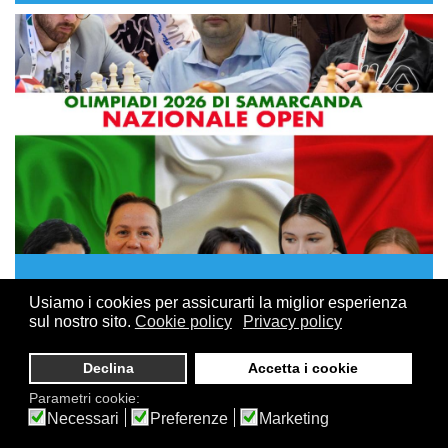
15 GIUGNO, 2026
Usiamo i cookies per assicurarti la miglior esperienza
Olimpiadi di Samarcanda: i convocati delle
sul nostro sito.
Cookie policy
Privacy policy
due Nazionali azzurre
Declina
Accetta i cookie
Sono state diramate le convocazioni per i giocatori che
Parametri cookie:
rappresenteranno l'Italia alle
Olimpiadi degli scacchi
Necessari
Preferenze
Marketing
2026, in programma a Samarcanda (Uzbekistan) dal 15 al
28 settembre
.