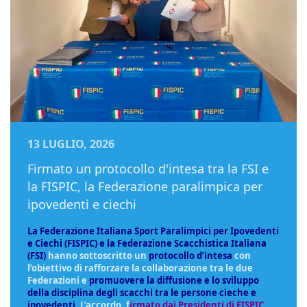
13 LUGLIO, 2026
Firmato un protocollo d'intesa tra la FSI e
la FISPIC, la Federazione paralimpica per
ipovedenti e ciechi
La Federazione Italiana Sport Paralimpici per Ipovedenti
e Ciechi (FISPIC) e la Federazione Scacchistica Italiana
(FSI)
hanno sottoscritto un
protocollo d’intesa
con
l’obiettivo di rafforzare la collaborazione tra le due
Federazioni e
promuovere la diffusione e lo sviluppo
della disciplina degli scacchi tra le persone cieche e
ipovedenti
. L’accordo, f
irmato dai Presidenti di FISPIC