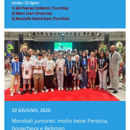
Under 12 Open
1) Ali Poyraz Uzdemir (Turchia)
2) Marc Llari (Francia)
3) Mustafa Demirkan (Turchia)
29 GIUGNO, 2026
Mondiali juniores: molto bene Perossa,
Bogacheva e Beliman