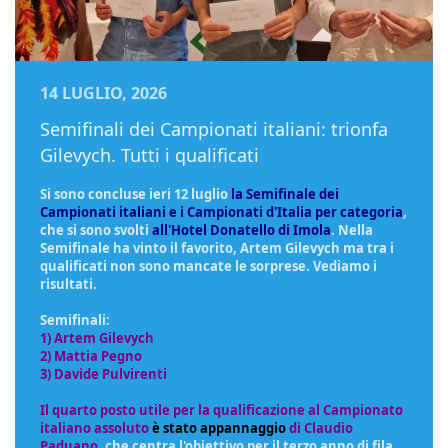
14 LUGLIO, 2026
Semifinali dei Campionati italiani: trionfa
Gilevych. Tutti i qualificati
Si sono concluse ieri 12 luglio
la Semifinale dei
Campionati italiani e i Campionati d'Italia per categoria
,
che si sono svolti
all'Hotel Donatello di Imola
. Nella
Semifinale ha vinto il favorito, Artem Gilevych ma tra i
qualificati non sono mancate le sorprese. Vediamo i
risultati.
Semifinali:
1) Artem Gilevych
2) Mattia Pegno
3) Davide Pulvirenti
Il quarto posto utile per la qualificazione al Campionato
italiano assoluto
è stato appannaggio
di Claudio
Paduano
, che centra l'obiettivo per il terzo anno di fila.