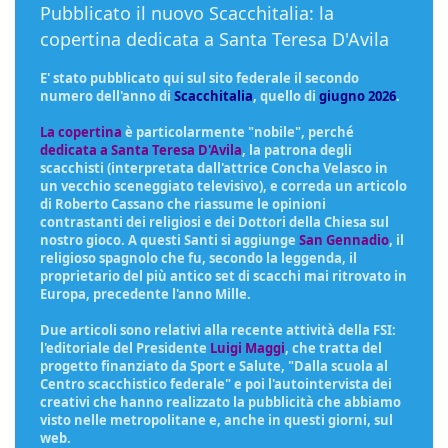
Pubblicato il nuovo Scacchitalia: la
copertina dedicata a Santa Teresa D'Avila
E' stato pubblicato qui sul sito federale il secondo
numero dell'anno di
Scacchitalia
, quello di
giugno 2026
.
La copertina
è particolarmente "nobile", perché
dedicata a Santa Teresa D'Avila
, la patrona degli
scacchisti (interpretata dall'attrice Concha Velasco in
un vecchio sceneggiato televisivo), e correda un articolo
di Roberto Cassano che riassume le opinioni
contrastanti dei religiosi e dei Dottori della Chiesa sul
nostro gioco. A questi Santi si aggiunge
San Gennadio
, il
religioso spagnolo che fu, secondo la leggenda, il
proprietario del più antico set di scacchi mai ritrovato in
Europa, precedente l'anno Mille.
Due articoli sono relativi alla recente attività della FSI:
l'editoriale del Presidente
Luigi Maggi
, che tratta del
progetto finanziato da Sport e Salute, "Dalla scuola al
Centro scacchistico federale" e poi l'autointervista dei
creativi che hanno realizzato la pubblicità che abbiamo
visto nelle metropolitane e, anche in questi giorni, sul
web.