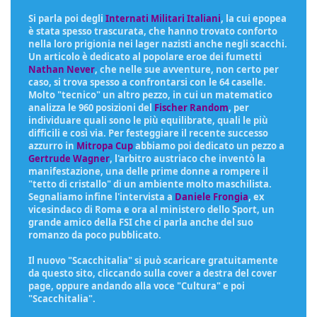
Si parla poi degli
Internati Militari Italiani
, la cui epopea
è stata spesso trascurata, che hanno trovato conforto
nella loro prigionia nei lager nazisti anche negli scacchi.
Un articolo è dedicato al popolare eroe dei fumetti
Nathan Never
, che nelle sue avventure, non certo per
caso, si trova spesso a confrontarsi con le 64 caselle.
Molto "tecnico" un altro pezzo, in cui un matematico
analizza le 960 posizioni del
Fischer Random
, per
individuare quali sono le più equilibrate, quali le più
difficili e così via. Per festeggiare il recente successo
azzurro in
Mitropa Cup
abbiamo poi dedicato un pezzo a
Gertrude Wagner
, l'arbitro austriaco che inventò la
manifestazione, una delle prime donne a rompere il
"tetto di cristallo" di un ambiente molto maschilista.
Segnaliamo infine l'intervista a
Daniele Frongia
, ex
vicesindaco di Roma e ora al ministero dello Sport, un
grande amico della FSI che ci parla anche del suo
romanzo da poco pubblicato.
Il nuovo "Scacchitalia" si può scaricare gratuitamente
da questo sito, cliccando sulla cover a destra del cover
page, oppure andando alla voce "Cultura" e poi
"Scacchitalia".