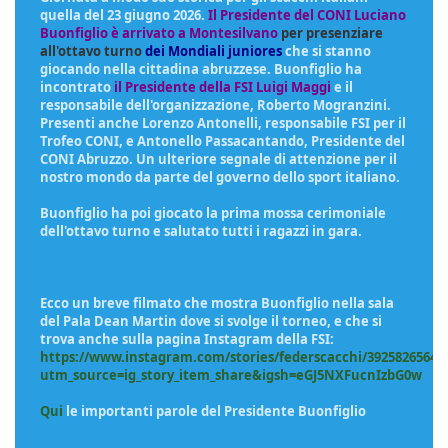
quella del 23 giugno 2026.
Il Presidente del CONI Luciano
Buonfiglio
è arrivato a Montesilvano
per presenziare
all'ottavo turno
dei Mondiali juniores
che si stanno
giocando nella cittadina abruzzese. Buonfiglio ha
incontrato
il Presidente della FSI Luigi Maggi
e il
responsabile dell'organizzazione, Roberto Mogranzini.
Presenti anche Lorenzo Antonelli, responsabile FSI per il
Trofeo CONI, e Antonello Passacantando, Presidente del
CONI Abruzzo. Un ulteriore segnale di attenzione per il
nostro mondo da parte del governo dello sport italiano.
Buonfiglio ha poi giocato la prima mossa cerimoniale
dell'ottavo turno e salutato tutti i ragazzi in gara.
Ecco un breve filmato che mostra Buonfiglio nella sala
del Pala Dean Martin dove si svolge il torneo, e che si
trova anche sulla pagina Instagram della FSI:
https://www.instagram.com/stories/federscacchi/39258265641
utm_source=ig_story_item_share&igsh=eGJ5NXFucnIzbG0w
Qui
le importanti parole del Presidente Buonfiglio