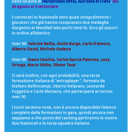
nella località di
Hersonissos (foto), sull'isola di Creta
,
dal
26 agosto al 5 settembre
.
I convocati in Nazionale sono quasi integralmente i
giocatori che già hanno conquistato due medaglie
d'argento ai Mondiali solo pochi mesi fa. Ecco gli azzurri
in ordine alfabetico:
Over 50:
Fabrizio Bellia, Giulio Borgo, Carlo D'Amore,
Alberto David, Michele Godena
.
Over 65:
Ivano Ceschia, Carlos Garcia Palermo, Lexy
Ortega, Mario Sibilio, Olivier Tassi
.
Ci sarà inoltre, con ogni probabilità, una terza
formazione italiana di "extraplayer", formata da
Stefano Bellincampi, Uberto Delprato, Leonardo
Fuggetta e Carlo Marzano, che parteciperà al torneo
over 50.
I turni saranno nove, non è ancora disponibile l'elenco
completo delle formazioni in gara, quindi ancora non
sappiamo a che punto del ranking partiranno le nostre
due Nazionali e la terza squadra italiana.