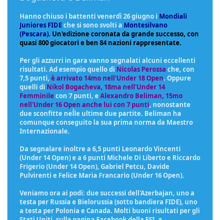
Hanno chiuso i battenti venerdì 26 giugno i
Mondiali
Juniores FIDE
che si sono svolti a
Montesilvano
(Pescara).
Un'edizione coronata da grande successo, con
quasi 800 giocatori e ben 84 nazioni rappresentate.
Per gli azzurri in gara vanno segnalati alcuni eccellenti
risultati. Ad esempio quello di
Nicolas Perossa
che, con
7,5 punti,
è arrivato 14mo nell'Under 18 Open
. Oppure
quelli di
Nikol Bogacheva, 18ma nell'Under 14
Femminile
con 7 punti, e
Alexandro Beliman, 15mo
nell'Under 16 Open anche lui con 7 punti
, nonostante
due sconfitte neĺle ultime due partite. Beliman ha
comunque conseguito la sua prima norma da Maestro
Internazionale.
Da segnalare inoltre a 6,5 punti Leonardo Vincenti
(Under 14 Open) e a 6 punti Michele Di Liberto e Riccardo
Frigerio (Under 14 Open), Gabriel Petcu, Davide
Pulvirenti e Felice Maria Francario (Under 16 Open).
Veniamo ora ai podi: due successi dell'Azerbajan, uno a
testa per Russia e Bielorussia (sotto bandiera FIDE), uno
a testa per Polonia e Canada. Molti buoni risultati per gli
Stati Uniti. sulla pagina Facebook della FSI, a