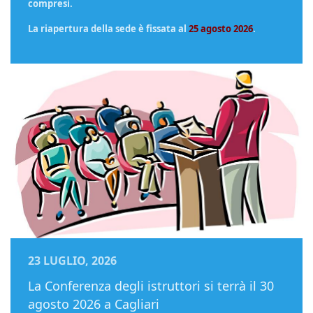
compresi.
La riapertura della sede è fissata al
25 agosto 2026
.
23 LUGLIO, 2026
La Conferenza degli istruttori si terrà il 30
agosto 2026 a Cagliari