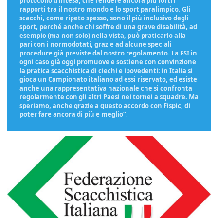
protocollo d’intesa, che rendere ancora più forti i
rapporti tra il nostro mondo e lo sport paralimpico. Gli
scacchi, come ripeto spesso, sono il più inclusivo degli
sport, perché anche chi soffre di una grave disabilità, ad
esempio (ma non solo) nella vista, può praticarlo alla
pari con i normodotati, grazie ad alcune speciali
procedure già previste dal nostro regolamento. La FSI in
ogni caso già oggi promuove e sostiene con convinzione
la pratica scacchistica di ciechi e ipovedenti: in Italia si
gioca un Campionato italiano ad essi riservato, ed esiste
anche una rappresentativa nazionale che si confronta
regolarmente con gli altri Paesi nei tornei a squadre. Ma
speriamo, anche grazie a questo accordo con Fispic, di
poter fare ancora di più e meglio”.