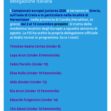
delegazione italiana
I
Campionati europei juniores 2026
si terranno in
Grecia,
sull'isola di Creta e in particolare nella località di
Hersonissos
, nella provincia di Candia (Heraklion, in
greco)
dal 2 al 13 novembre
prossimi
. Si tratta della
medesima location degli Europei a squadre seniores di
agosto. La FSI ha scelto la propria delegazione ufficiale
ai dodici tornei in programma. Ecco i nomi:
Timoteo Gaeta Cortes (Under 8)
Laya Arun (Under 8 Femminile)
Fabio Parolin (Under 10)
Elisa Rollo (Under 10 Femminile)
Aldo Ginebri (Under 12)
Ria Arun (Under 12 Femminile)
Edoardo Fulgentini (Under 14)
Clio Alessi (Under 14 Femminile)