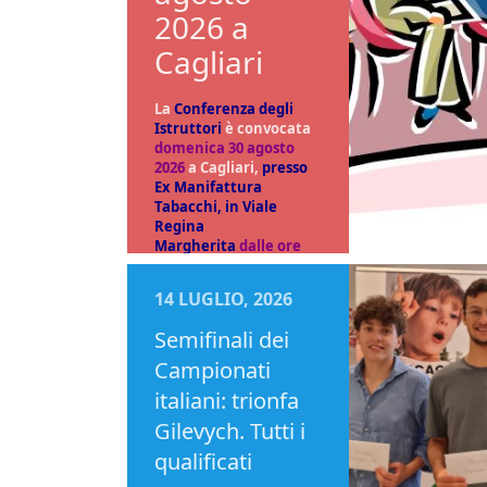
2026 a
Cagliari
La
Conferenza degli
Istruttori
è convocata
domenica 30 agosto
2026
a
Cagliari,
presso
Ex Manifattura
Tabacchi, in Viale
Regina
Margherita
dalle ore
9.30 alle 13.00
.
14 LUGLIO, 2026
L’iscrizione dovrà
essere effettuata
Semifinali dei
entro il 23 agosto 2026
e verrà confermata
Campionati
dalle ore 9.00 alle ore
italiani: trionfa
9.30 direttamente
presso la sede della
Gilevych. Tutti i
conferenza.
qualificati
Sarà possibile assistere