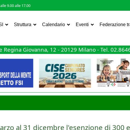
lle 9.00 alle 17.00
SI
Struttura
Calendario
Eventi
Federazione t
 Regina Giovanna, 12 - 20129 Milano - Tel. 02.86
arzo al 31 dicembre l'esenzione di 300 e
ta nella tassazione dei premi sportivi, ma questa volta a favore del