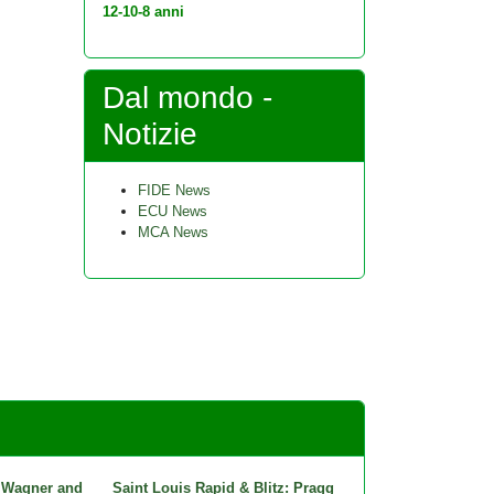
12-10-8 anni
Dal mondo -
Notizie
FIDE News
ECU News
MCA News
 Wagner and
Saint Louis Rapid & Blitz: Pragg