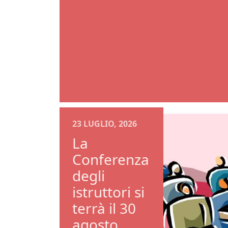
23 LUGLIO, 2026
La
Conferenza
degli
istruttori si
terrà il 30
agosto