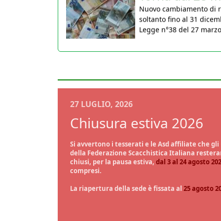
soltanto fino al 31 dicem
Legge n°38 del 27 marzo 2
30 Marzo 2026
27 LUGLIO, 2026
Chiusura estiva 2026
Si avvertono i tesserati e le Asd affiliate che gli 
della Federazione Scacchistica Italiana rester
chiusi, per la pausa estiva,
dal 3 al 24 agosto 20
compresi.
La riapertura della sede è fissata al
25 agosto 2