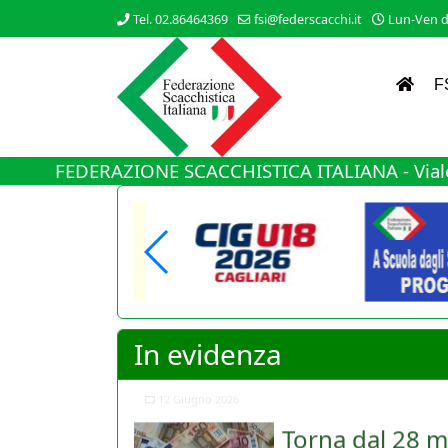
Tel. 02.86464369
fsi@federscacchi.it
Lun-Ven da
F
FEDERAZIONE SCACCHISTICA ITALIANA - Viale
In evidenza
Torna dal 28 m
Nuovo cambiamento di rot