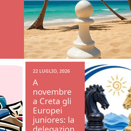
22 LUGLIO, 2026
A
novembre
a Creta gli
Europei
juniores: la
delegazion