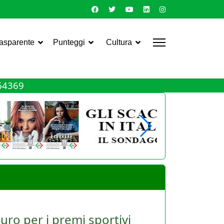
rasparente
Punteggi
Cultura
464369
uro per i premi sportivi
le Asd e dei giocatori. Torna infatti, ma