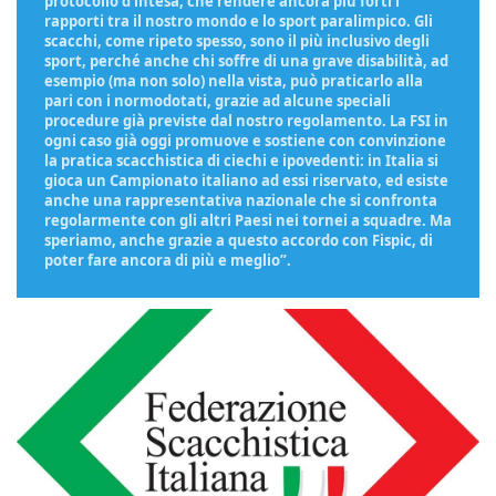
protocollo d’intesa, che rendere ancora più forti i
rapporti tra il nostro mondo e lo sport paralimpico. Gli
scacchi, come ripeto spesso, sono il più inclusivo degli
sport, perché anche chi soffre di una grave disabilità, ad
esempio (ma non solo) nella vista, può praticarlo alla
pari con i normodotati, grazie ad alcune speciali
procedure già previste dal nostro regolamento. La FSI in
ogni caso già oggi promuove e sostiene con convinzione
la pratica scacchistica di ciechi e ipovedenti: in Italia si
gioca un Campionato italiano ad essi riservato, ed esiste
anche una rappresentativa nazionale che si confronta
regolarmente con gli altri Paesi nei tornei a squadre. Ma
speriamo, anche grazie a questo accordo con Fispic, di
poter fare ancora di più e meglio”.