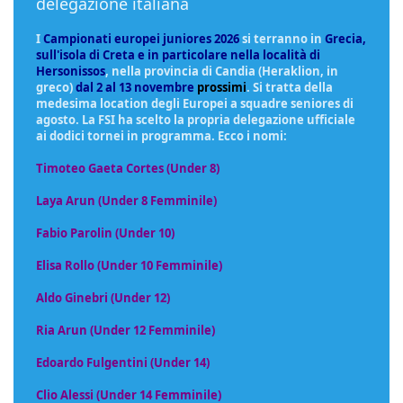
delegazione italiana
I
Campionati europei juniores 2026
si terranno in
Grecia,
sull'isola di Creta e in particolare nella località di
Hersonissos
, nella provincia di Candia (Heraklion, in
greco)
dal 2 al 13 novembre
prossimi
. Si tratta della
medesima location degli Europei a squadre seniores di
agosto. La FSI ha scelto la propria delegazione ufficiale
ai dodici tornei in programma. Ecco i nomi:
Timoteo Gaeta Cortes (Under 8)
Laya Arun (Under 8 Femminile)
Fabio Parolin (Under 10)
Elisa Rollo (Under 10 Femminile)
Aldo Ginebri (Under 12)
Ria Arun (Under 12 Femminile)
Edoardo Fulgentini (Under 14)
Clio Alessi (Under 14 Femminile)