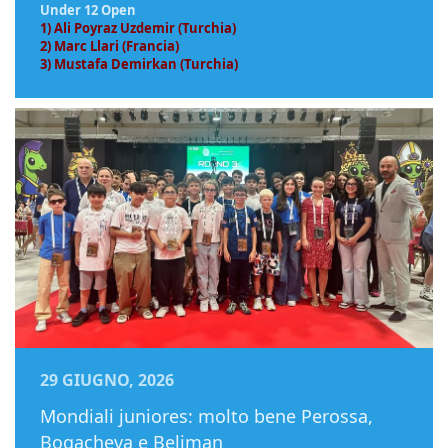
Under 12 Open
1) Ali Poyraz Uzdemir (Turchia)
2) Marc Llari (Francia)
3) Mustafa Demirkan (Turchia)
29 GIUGNO, 2026
Mondiali juniores: molto bene Perossa,
Bogacheva e Beliman