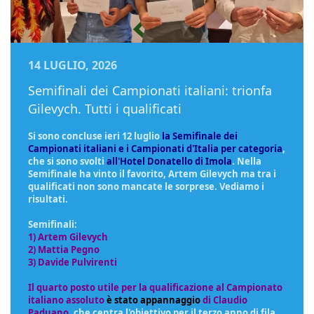
14 LUGLIO, 2026
Semifinali dei Campionati italiani: trionfa
Gilevych. Tutti i qualificati
Si sono concluse ieri 12 luglio
la Semifinale dei
Campionati italiani e i Campionati d'Italia per categoria
,
che si sono svolti
all'Hotel Donatello di Imola
. Nella
Semifinale ha vinto il favorito, Artem Gilevych ma tra i
qualificati non sono mancate le sorprese. Vediamo i
risultati.
Semifinali:
1) Artem Gilevych
2) Mattia Pegno
3) Davide Pulvirenti
Il quarto posto utile per la qualificazione al Campionato
italiano assoluto
è stato appannaggio
di Claudio
Paduano
, che centra l'obiettivo per il terzo anno di fila.