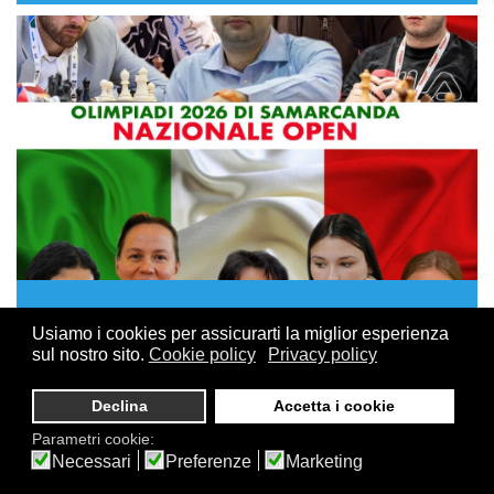
15 GIUGNO, 2026
Usiamo i cookies per assicurarti la miglior esperienza
Olimpiadi di Samarcanda: i convocati delle
sul nostro sito.
Cookie policy
Privacy policy
due Nazionali azzurre
Declina
Accetta i cookie
Sono state diramate le convocazioni per i giocatori che
Parametri cookie:
rappresenteranno l'Italia alle
Olimpiadi degli scacchi
Necessari
Preferenze
Marketing
2026, in programma a Samarcanda (Uzbekistan) dal 15 al
28 settembre
.