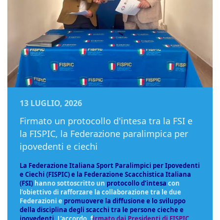
13 LUGLIO, 2026
Firmato un protocollo d'intesa tra la FSI e
la FISPIC, la Federazione paralimpica per
ipovedenti e ciechi
La Federazione Italiana Sport Paralimpici per Ipovedenti
e Ciechi (FISPIC) e la Federazione Scacchistica Italiana
(FSI)
hanno sottoscritto un
protocollo d’intesa
con
l’obiettivo di rafforzare la collaborazione tra le due
Federazioni e
promuovere la diffusione e lo sviluppo
della disciplina degli scacchi tra le persone cieche e
ipovedenti
. L’accordo, f
irmato dai Presidenti di FISPIC