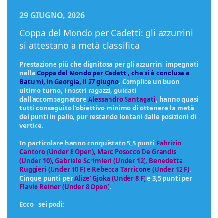
29 GIUGNO, 2026
Coppa del Mondo per Cadetti: gli azzurrini
si attestano a metà classifica
Prestazione più che dignitosa per gli azzurrini impegnati
nella
Coppa del Mondo per Cadetti, che si è conclusa a
Batumi, in Georgia, il 27 giugno
. Complice un buon
ultimo turno, i nostri ragazzi, guidati
dall'accompagnatore
Alessandro Santagati
, hanno quasi
tutti conseguito l'obiettivo minimo di ottenere la metà
dei punti in palio, pur restando lontani dalle posizioni di
vertice.
In particolare hanno conquistato 5,5 punti
Fabrizio
Cantoro (Under
8 Open)
, Marc Posocco De Grandis
(Under 10), Gabriele Scrimieri (Under 12), Benedetta
Ruggieri (Under 10 F) e Rebecca Tarricone (Under 12 F)
.
Cinque punti per
Alize' Gjoka (Under 8 F)
e 3,5 punti per
Flavio Reiner (Under 8 Open)
.
Ecco i sei podi: