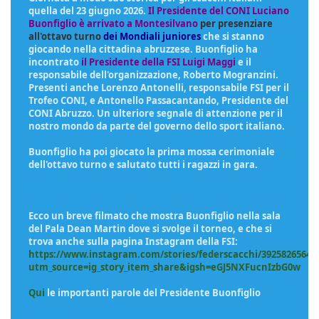
quella del 23 giugno 2026.
Il Presidente del CONI Luciano
Buonfiglio
è arrivato a Montesilvano
per presenziare
all'ottavo turno
dei Mondiali juniores
che si stanno
giocando nella cittadina abruzzese. Buonfiglio ha
incontrato
il Presidente della FSI Luigi Maggi
e il
responsabile dell'organizzazione, Roberto Mogranzini.
Presenti anche Lorenzo Antonelli, responsabile FSI per il
Trofeo CONI, e Antonello Passacantando, Presidente del
CONI Abruzzo. Un ulteriore segnale di attenzione per il
nostro mondo da parte del governo dello sport italiano.
Buonfiglio ha poi giocato la prima mossa cerimoniale
dell'ottavo turno e salutato tutti i ragazzi in gara.
Ecco un breve filmato che mostra Buonfiglio nella sala
del Pala Dean Martin dove si svolge il torneo, e che si
trova anche sulla pagina Instagram della FSI:
https://www.instagram.com/stories/federscacchi/39258265641
utm_source=ig_story_item_share&igsh=eGJ5NXFucnIzbG0w
Qui
le importanti parole del Presidente Buonfiglio