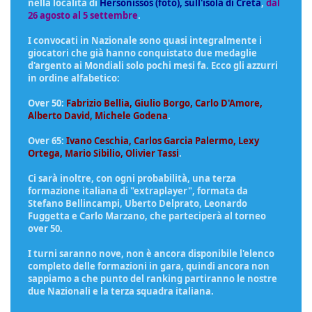
nella località di
Hersonissos (foto), sull'isola di Creta
,
dal
26 agosto al 5 settembre
.
I convocati in Nazionale sono quasi integralmente i
giocatori che già hanno conquistato due medaglie
d'argento ai Mondiali solo pochi mesi fa. Ecco gli azzurri
in ordine alfabetico:
Over 50:
Fabrizio Bellia, Giulio Borgo, Carlo D'Amore,
Alberto David, Michele Godena
.
Over 65:
Ivano Ceschia, Carlos Garcia Palermo, Lexy
Ortega, Mario Sibilio, Olivier Tassi
.
Ci sarà inoltre, con ogni probabilità, una terza
formazione italiana di "extraplayer", formata da
Stefano Bellincampi, Uberto Delprato, Leonardo
Fuggetta e Carlo Marzano, che parteciperà al torneo
over 50.
I turni saranno nove, non è ancora disponibile l'elenco
completo delle formazioni in gara, quindi ancora non
sappiamo a che punto del ranking partiranno le nostre
due Nazionali e la terza squadra italiana.