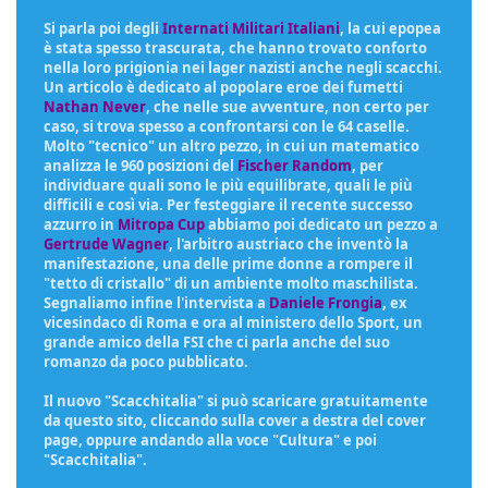
Si parla poi degli
Internati Militari Italiani
, la cui epopea
è stata spesso trascurata, che hanno trovato conforto
nella loro prigionia nei lager nazisti anche negli scacchi.
Un articolo è dedicato al popolare eroe dei fumetti
Nathan Never
, che nelle sue avventure, non certo per
caso, si trova spesso a confrontarsi con le 64 caselle.
Molto "tecnico" un altro pezzo, in cui un matematico
analizza le 960 posizioni del
Fischer Random
, per
individuare quali sono le più equilibrate, quali le più
difficili e così via. Per festeggiare il recente successo
azzurro in
Mitropa Cup
abbiamo poi dedicato un pezzo a
Gertrude Wagner
, l'arbitro austriaco che inventò la
manifestazione, una delle prime donne a rompere il
"tetto di cristallo" di un ambiente molto maschilista.
Segnaliamo infine l'intervista a
Daniele Frongia
, ex
vicesindaco di Roma e ora al ministero dello Sport, un
grande amico della FSI che ci parla anche del suo
romanzo da poco pubblicato.
Il nuovo "Scacchitalia" si può scaricare gratuitamente
da questo sito, cliccando sulla cover a destra del cover
page, oppure andando alla voce "Cultura" e poi
"Scacchitalia".