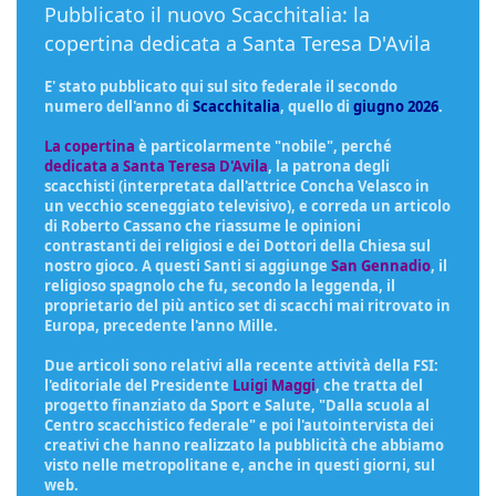
Pubblicato il nuovo Scacchitalia: la
copertina dedicata a Santa Teresa D'Avila
E' stato pubblicato qui sul sito federale il secondo
numero dell'anno di
Scacchitalia
, quello di
giugno 2026
.
La copertina
è particolarmente "nobile", perché
dedicata a Santa Teresa D'Avila
, la patrona degli
scacchisti (interpretata dall'attrice Concha Velasco in
un vecchio sceneggiato televisivo), e correda un articolo
di Roberto Cassano che riassume le opinioni
contrastanti dei religiosi e dei Dottori della Chiesa sul
nostro gioco. A questi Santi si aggiunge
San Gennadio
, il
religioso spagnolo che fu, secondo la leggenda, il
proprietario del più antico set di scacchi mai ritrovato in
Europa, precedente l'anno Mille.
Due articoli sono relativi alla recente attività della FSI:
l'editoriale del Presidente
Luigi Maggi
, che tratta del
progetto finanziato da Sport e Salute, "Dalla scuola al
Centro scacchistico federale" e poi l'autointervista dei
creativi che hanno realizzato la pubblicità che abbiamo
visto nelle metropolitane e, anche in questi giorni, sul
web.