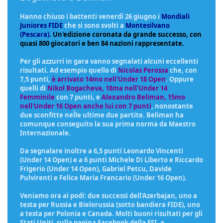
Hanno chiuso i battenti venerdì 26 giugno i
Mondiali
Juniores FIDE
che si sono svolti a
Montesilvano
(Pescara).
Un'edizione coronata da grande successo, con
quasi 800 giocatori e ben 84 nazioni rappresentate.
Per gli azzurri in gara vanno segnalati alcuni eccellenti
risultati. Ad esempio quello di
Nicolas Perossa
che, con
7,5 punti,
è arrivato 14mo nell'Under 18 Open
. Oppure
quelli di
Nikol Bogacheva, 18ma nell'Under 14
Femminile
con 7 punti, e
Alexandro Beliman, 15mo
nell'Under 16 Open anche lui con 7 punti
, nonostante
due sconfitte neĺle ultime due partite. Beliman ha
comunque conseguito la sua prima norma da Maestro
Internazionale.
Da segnalare inoltre a 6,5 punti Leonardo Vincenti
(Under 14 Open) e a 6 punti Michele Di Liberto e Riccardo
Frigerio (Under 14 Open), Gabriel Petcu, Davide
Pulvirenti e Felice Maria Francario (Under 16 Open).
Veniamo ora ai podi: due successi dell'Azerbajan, uno a
testa per Russia e Bielorussia (sotto bandiera FIDE), uno
a testa per Polonia e Canada. Molti buoni risultati per gli
Stati Uniti. sulla pagina Facebook della FSI, a