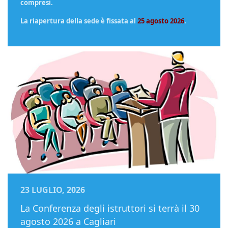
compresi.
La riapertura della sede è fissata al
25 agosto 2026
.
23 LUGLIO, 2026
La Conferenza degli istruttori si terrà il 30
agosto 2026 a Cagliari