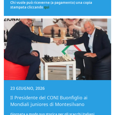
Chi vuole può riceverne (a pagamento) una copia
stampata cliccando
qui
23 GIUGNO, 2026
Il Presidente del CONI Buonfiglio ai
Mondiali juniores di Montesilvano
Giornata a modo suo storica per gli scacchi italiani