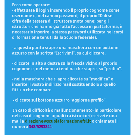
Ecco come operare:
- effettuate il login inserendo il proprio cognome come
username e, nel campo password, il proprio ID di sei
cifre della tessera di istruttore (nota bene: per gli
istruttori che hanno già fatto l’accesso in piattaforma, è
necessario inserire la stessa password utilizzata nei corsi
di formazione tenuti dalla Scuola federale).
- a questo punto si apre una maschera con un bottone
azzurro con la scritta “Iscrivimi”, su cui cliccare.
- cliccate in alto a destra sulla freccia vicino al proprio
cognome e, nel menu a tendina che si apre, su “profilo”.
- nella maschera che si apre cliccate su “modifica” e
inserite il vostro indirizzo mail sostituendolo a quello
fittizio che compare.
- cliccate sul bottone azzurro “aggiorna profilo”.
In caso di difficoltà o malfunzionamento (in particolare,
nel caso di cognomi uguali tra istruttori) scrivete una
mail a
direzione@scuolaformazionefsi.it
o chiamate il
numero
348/5293844
.